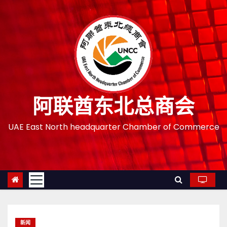
跳
至
内
容
阿联酋东北总商会
UAE East North headquarter Chamber of Commerce
新闻