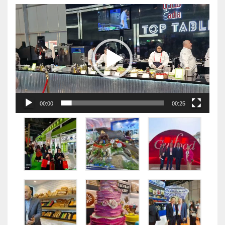
视
频
播
放
器
00:00
00:25