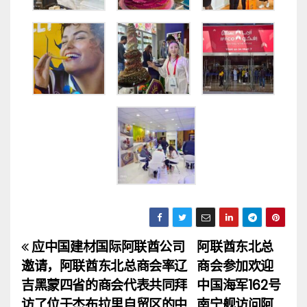
应中国建材国际阿联酋公司
阿联酋东北总
文
邀请，阿联酋东北总商会率辽
商会参加欢迎
章
吉黑蒙四省的商会代表共同拜
中国海军162号
访了位于杰布拉里自贸区的中
南宁舰访问阿