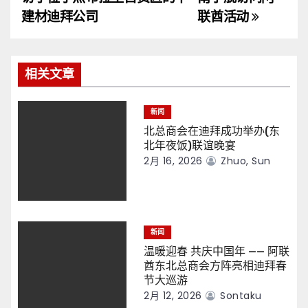
导
建材迪拜公司
联酋活动
航
相关文章
新闻
北总商会在迪拜成功举办(东
北年夜饭)联谊晚宴
2月 16, 2026
Zhuo, Sun
新闻
温暖迎春 共庆中国年 —— 阿联
酋东北总商会方阵亮相迪拜春
节大巡游
2月 12, 2026
Sontaku