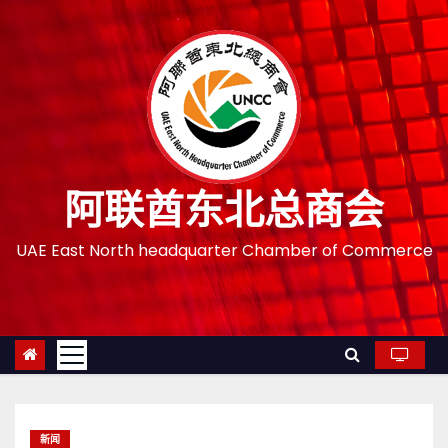
跳
至
内
容
阿联酋东北总商会
UAE East North headquarter Chamber of Commerce
新闻