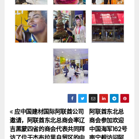
应中国建材国际阿联酋公司
阿联酋东北总
文
邀请，阿联酋东北总商会率辽
商会参加欢迎
章
吉黑蒙四省的商会代表共同拜
中国海军162号
访了位于杰布拉里自贸区的中
南宁舰访问阿