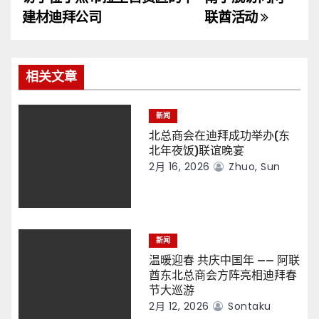
导
建材迪拜公司
联酋活动
航
相关文章
新闻
北总商会在迪拜成功举办(东
北年夜饭)联谊晚宴
2月 16, 2026
Zhuo, Sun
新闻
温暖迎春 共庆中国年 —— 阿联
酋东北总商会方阵亮相迪拜春
节大巡游
2月 12, 2026
Sontaku