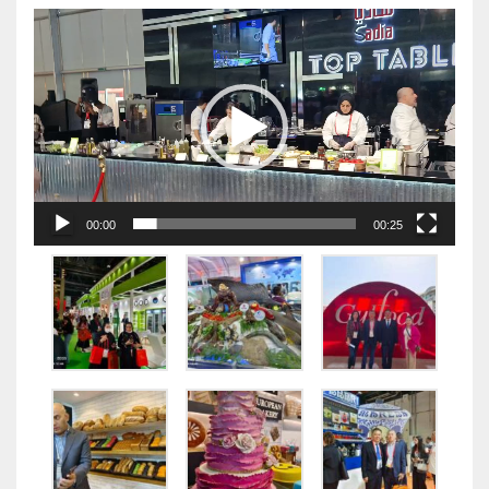
视
频
播
放
器
00:00
00:25