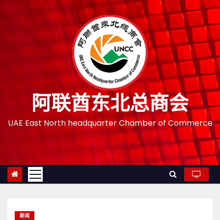
跳
至
内
容
阿联酋东北总商会
UAE East North headquarter Chamber of Commerce
新闻