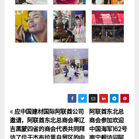
应中国建材国际阿联酋公司
阿联酋东北总
文
邀请，阿联酋东北总商会率辽
商会参加欢迎
章
吉黑蒙四省的商会代表共同拜
中国海军162号
访了位于杰布拉里自贸区的中
南宁舰访问阿