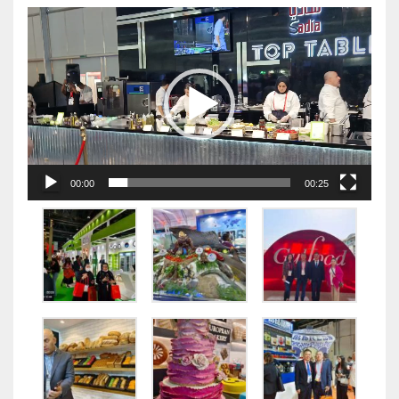
视
频
播
放
器
00:00
00:25