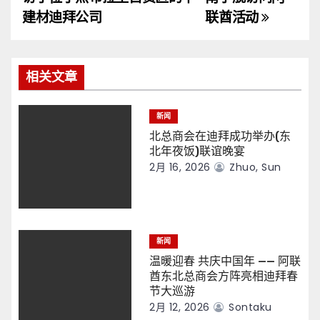
导
建材迪拜公司
联酋活动
航
相关文章
新闻
北总商会在迪拜成功举办(东
北年夜饭)联谊晚宴
2月 16, 2026
Zhuo, Sun
新闻
温暖迎春 共庆中国年 —— 阿联
酋东北总商会方阵亮相迪拜春
节大巡游
2月 12, 2026
Sontaku