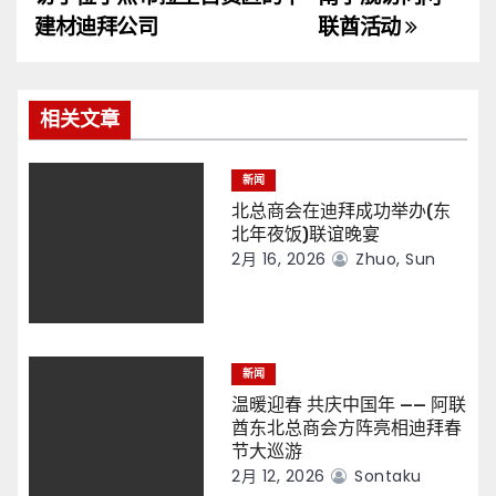
导
建材迪拜公司
联酋活动
航
相关文章
新闻
北总商会在迪拜成功举办(东
北年夜饭)联谊晚宴
2月 16, 2026
Zhuo, Sun
新闻
温暖迎春 共庆中国年 —— 阿联
酋东北总商会方阵亮相迪拜春
节大巡游
2月 12, 2026
Sontaku