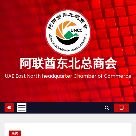
跳
至
内
容
阿联酋东北总商会
UAE East North headquarter Chamber of Commerce
新闻