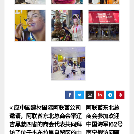
应中国建材国际阿联酋公司
阿联酋东北总
文
邀请，阿联酋东北总商会率辽
商会参加欢迎
章
吉黑蒙四省的商会代表共同拜
中国海军162号
访了位于杰布拉里自贸区的中
南宁舰访问阿