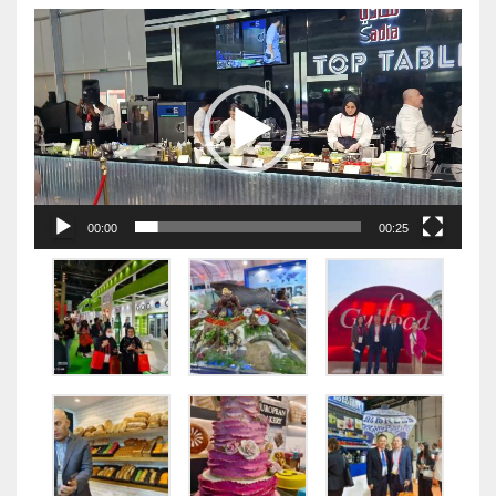
视
频
播
放
器
00:00
00:25