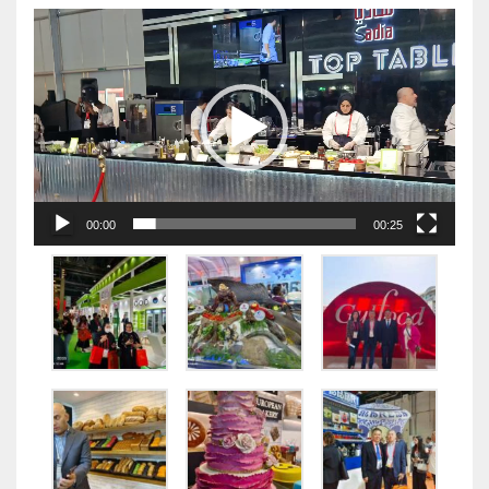
视
频
播
放
器
00:00
00:25