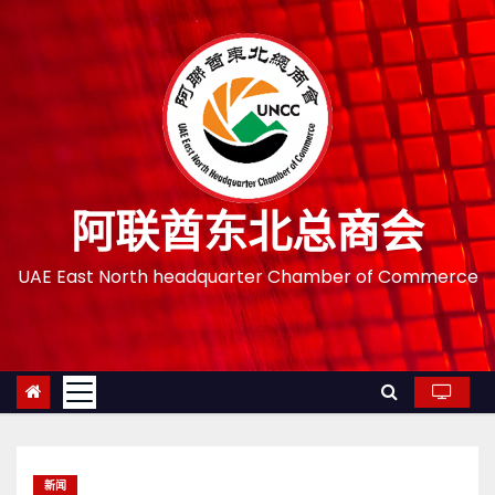
跳
至
内
容
阿联酋东北总商会
UAE East North headquarter Chamber of Commerce
新闻