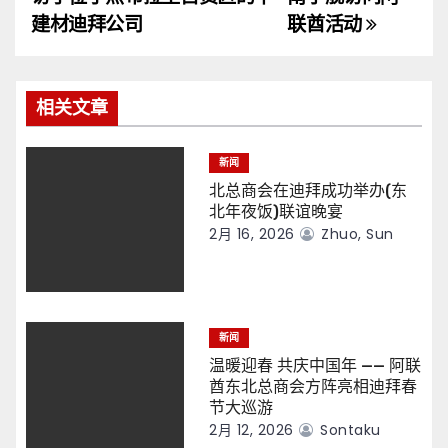
导
建材迪拜公司
联酋活动
航
相关文章
新闻
北总商会在迪拜成功举办(东
北年夜饭)联谊晚宴
2月 16, 2026
Zhuo, Sun
新闻
温暖迎春 共庆中国年 —— 阿联
酋东北总商会方阵亮相迪拜春
节大巡游
2月 12, 2026
Sontaku