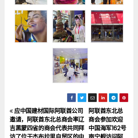
应中国建材国际阿联酋公司
阿联酋东北总
文
邀请，阿联酋东北总商会率辽
商会参加欢迎
章
吉黑蒙四省的商会代表共同拜
中国海军162号
访了位于杰布拉里自贸区的中
南宁舰访问阿