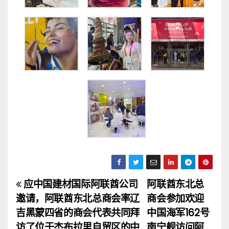
应中国建材国际阿联酋公司
阿联酋东北总
文
邀请，阿联酋东北总商会率辽
商会参加欢迎
章
吉黑蒙四省的商会代表共同拜
中国海军162号
访了位于杰布拉里自贸区的中
南宁舰访问阿