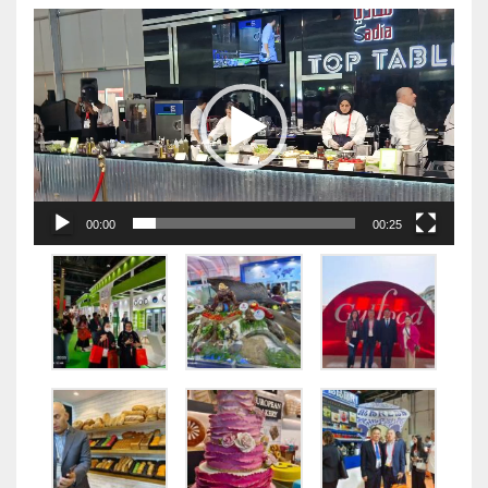
视
频
播
放
器
00:00
00:25