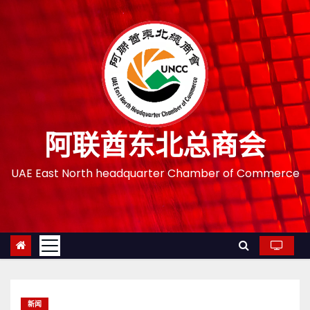
跳
至
内
容
阿联酋东北总商会
UAE East North headquarter Chamber of Commerce
新闻