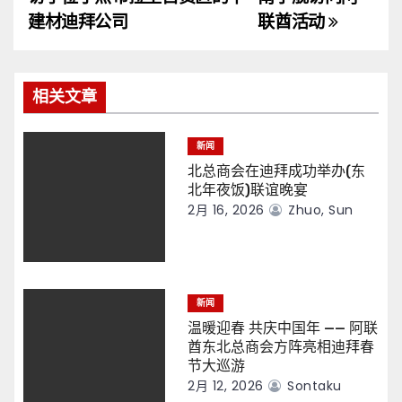
导
建材迪拜公司
联酋活动
航
相关文章
新闻
北总商会在迪拜成功举办(东
北年夜饭)联谊晚宴
2月 16, 2026
Zhuo, Sun
新闻
温暖迎春 共庆中国年 —— 阿联
酋东北总商会方阵亮相迪拜春
节大巡游
2月 12, 2026
Sontaku