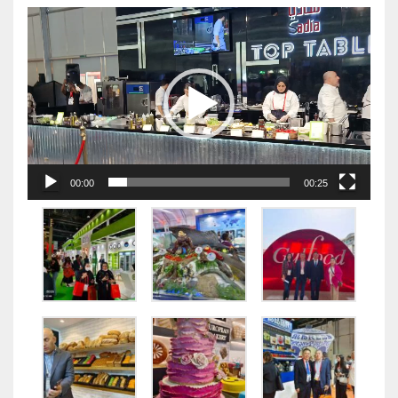
视
频
播
放
器
00:00
00:25