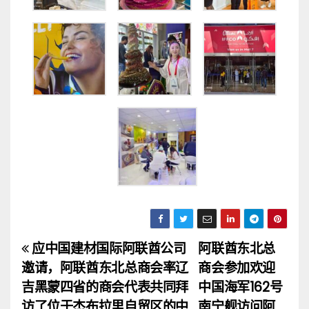
应中国建材国际阿联酋公司
阿联酋东北总
文
邀请，阿联酋东北总商会率辽
商会参加欢迎
章
吉黑蒙四省的商会代表共同拜
中国海军162号
访了位于杰布拉里自贸区的中
南宁舰访问阿