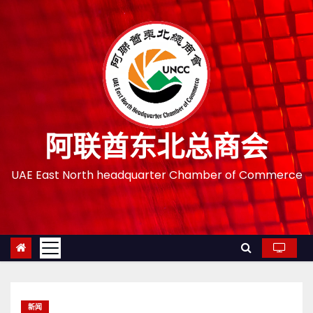
跳
至
内
容
阿联酋东北总商会
UAE East North headquarter Chamber of Commerce
新闻