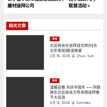
导
建材迪拜公司
联酋活动
航
相关文章
新闻
北总商会在迪拜成功举办(东
北年夜饭)联谊晚宴
2月 16, 2026
Zhuo, Sun
新闻
温暖迎春 共庆中国年 —— 阿联
酋东北总商会方阵亮相迪拜春
节大巡游
2月 12, 2026
Sontaku