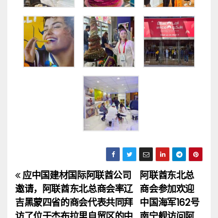
应中国建材国际阿联酋公司
阿联酋东北总
文
邀请，阿联酋东北总商会率辽
商会参加欢迎
章
吉黑蒙四省的商会代表共同拜
中国海军162号
访了位于杰布拉里自贸区的中
南宁舰访问阿