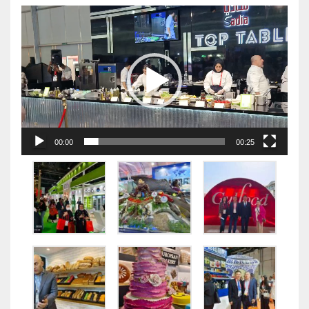
视
频
播
放
器
00:00
00:25