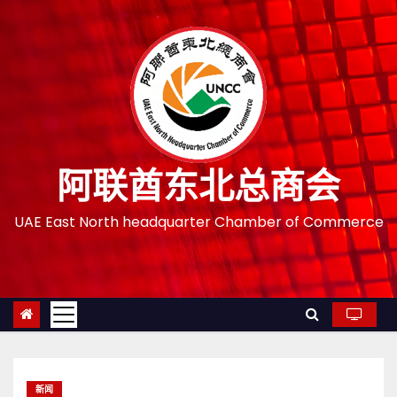
跳
至
内
容
阿联酋东北总商会
UAE East North headquarter Chamber of Commerce
新闻