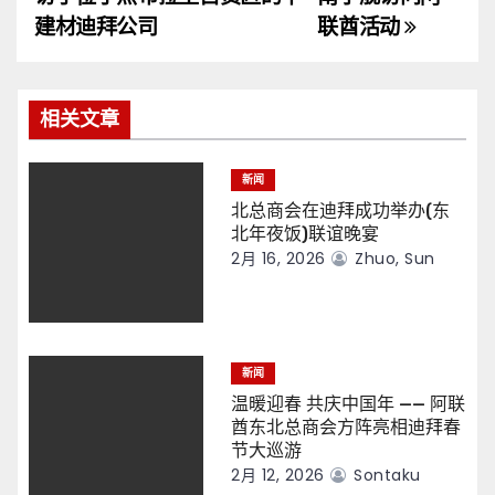
导
建材迪拜公司
联酋活动
航
相关文章
新闻
北总商会在迪拜成功举办(东
北年夜饭)联谊晚宴
2月 16, 2026
Zhuo, Sun
新闻
温暖迎春 共庆中国年 —— 阿联
酋东北总商会方阵亮相迪拜春
节大巡游
2月 12, 2026
Sontaku