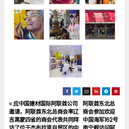
应中国建材国际阿联酋公司
阿联酋东北总
文
邀请，阿联酋东北总商会率辽
商会参加欢迎
章
吉黑蒙四省的商会代表共同拜
中国海军162号
访了位于杰布拉里自贸区的中
南宁舰访问阿