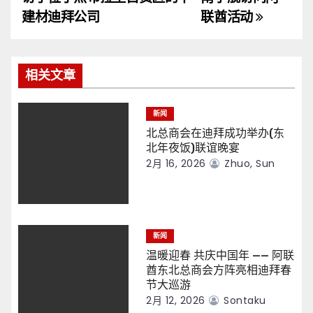
导
建材迪拜公司
联酋活动
航
相关文章
新闻
北总商会在迪拜成功举办(东
北年夜饭)联谊晚宴
2月 16, 2026
Zhuo, Sun
新闻
温暖迎春 共庆中国年 —— 阿联
酋东北总商会方阵亮相迪拜春
节大巡游
2月 12, 2026
Sontaku