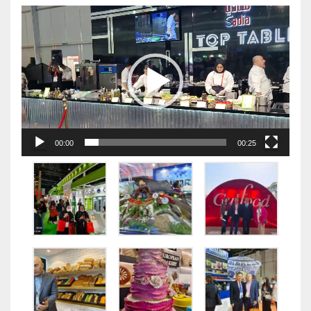
视
频
播
放
器
00:00
00:25