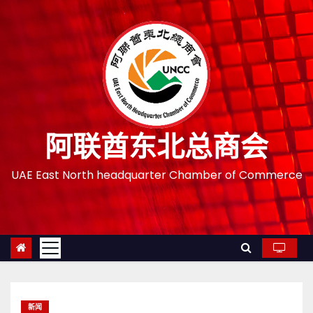
跳
至
内
容
阿联酋东北总商会
UAE East North headquarter Chamber of Commerce
新闻