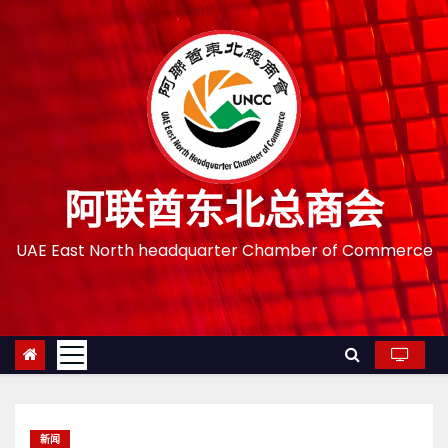
跳
至
内
容
阿联酋东北总商会
UAE East North headquarter Chamber of Commerce
新闻