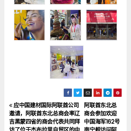
应中国建材国际阿联酋公司
阿联酋东北总
文
邀请，阿联酋东北总商会率辽
商会参加欢迎
章
吉黑蒙四省的商会代表共同拜
中国海军162号
访了位于杰布拉里自贸区的中
南宁舰访问阿