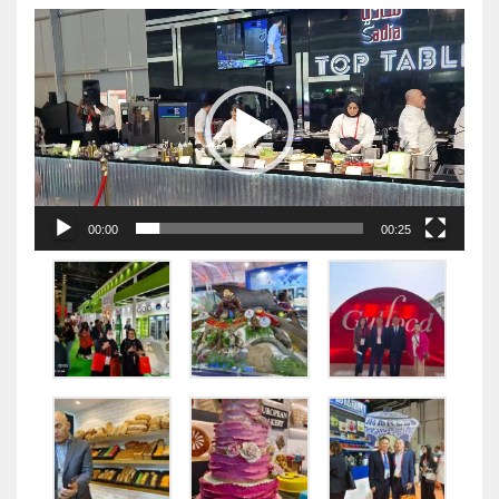
视
频
播
放
器
00:00
00:25