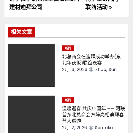
导
建材迪拜公司
联酋活动
航
相关文章
新闻
北总商会在迪拜成功举办(东
北年夜饭)联谊晚宴
2月 16, 2026
Zhuo, Sun
新闻
温暖迎春 共庆中国年 —— 阿联
酋东北总商会方阵亮相迪拜春
节大巡游
2月 12, 2026
Sontaku