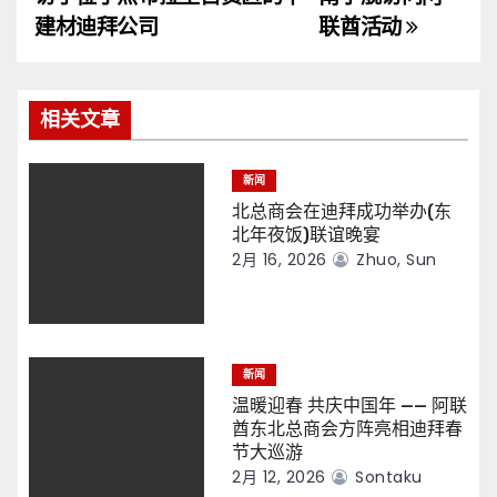
导
建材迪拜公司
联酋活动
航
相关文章
新闻
北总商会在迪拜成功举办(东
北年夜饭)联谊晚宴
2月 16, 2026
Zhuo, Sun
新闻
温暖迎春 共庆中国年 —— 阿联
酋东北总商会方阵亮相迪拜春
节大巡游
2月 12, 2026
Sontaku