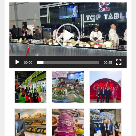
视
频
播
放
器
00:00
00:25