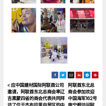
应中国建材国际阿联酋公司
阿联酋东北总
文
邀请，阿联酋东北总商会率辽
商会参加欢迎
章
吉黑蒙四省的商会代表共同拜
中国海军162号
访了位于杰布拉里自贸区的中
南宁舰访问阿