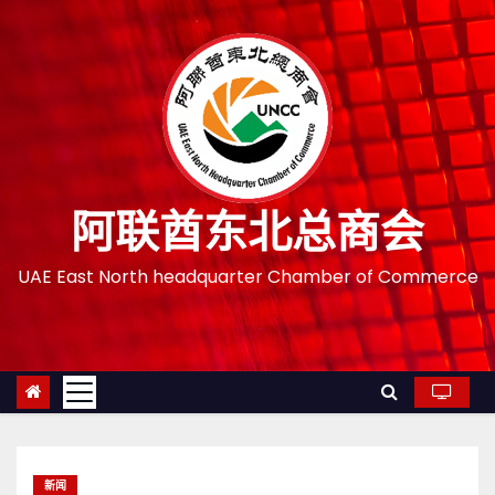
跳
至
内
容
阿联酋东北总商会
UAE East North headquarter Chamber of Commerce
新闻