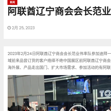
新闻
阿联酋辽宁商会会长范业
2月 25, 2023
2023年2月24日阿联酋辽宁商会会长范业伟率队参加
域前来品尝订货的客户络绎不绝中国展区前阿联酋辽宁商会
海外展、产品走出国门、扩大市场需求、参加活动的有阿联
视
频
播
放
器