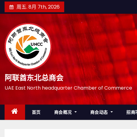
跳
周五. 8月 7th, 2026
至
内
容
阿联酋东北总商会
UAE East North headquarter Chamber of Commerce
首页
商会概况
商会动态
招商