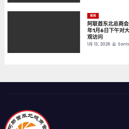
新闻
阿联酋东北总商会
年1月6日下午对
观访问
1月 13, 2026
Sont