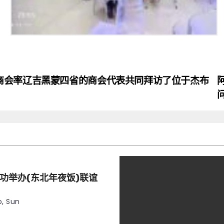
商会率辽吉黑蒙四省的商会代表共同拜访了位于杰布
功举办(东北年夜饭)联谊
, Sun