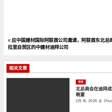
应中国建材国际阿联酋公司邀请，阿联酋东北总
文
拉里自贸区的中建材迪拜公司
章
导
相关文章
航
新闻
北总商会在迪拜成
晚宴
2月 16, 2026
Zhuo