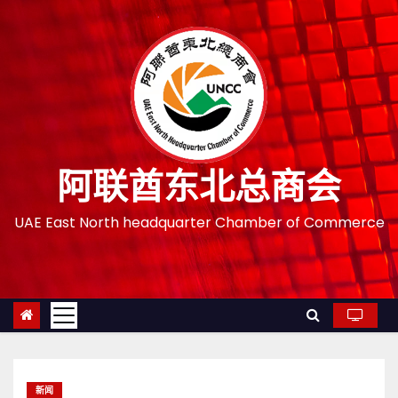
跳
至
内
容
阿联酋东北总商会
UAE East North headquarter Chamber of Commerce
新闻