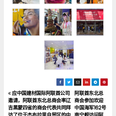
应中国建材国际阿联酋公司
阿联酋东北总
文
邀请，阿联酋东北总商会率辽
商会参加欢迎
章
吉黑蒙四省的商会代表共同拜
中国海军162号
访了位于杰布拉里自贸区的中
南宁舰访问阿