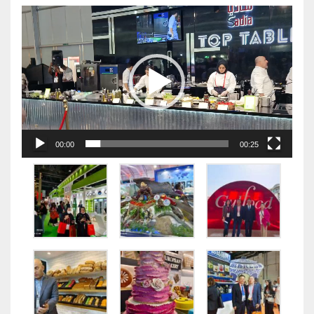
视
频
播
放
器
00:00
00:25