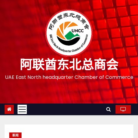
跳
至
内
容
阿联酋东北总商会
UAE East North headquarter Chamber of Commerce
新闻