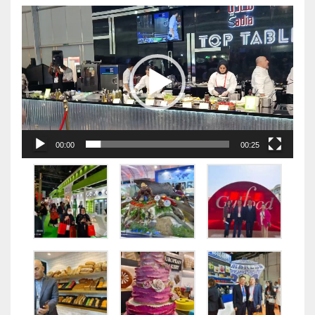
视
频
播
放
器
00:00
00:25