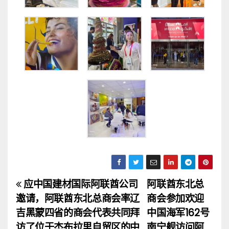
应中国建材国际阿联酋公司
阿联酋东北总
文
邀请，阿联酋东北总商会率辽
商会参加欢迎
章
吉黑蒙四省的商会代表共同拜
中国海军162号
访了位于杰布拉里自贸区的中
南宁舰访问阿