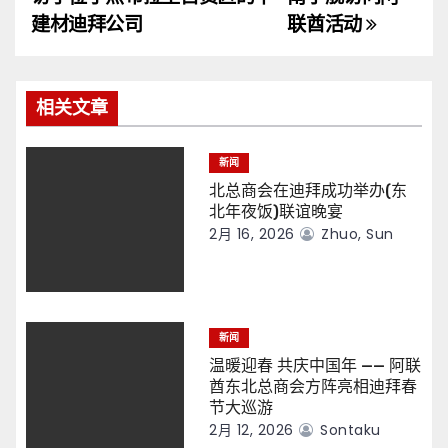
导
建材迪拜公司
联酋活动
航
相关文章
新闻
北总商会在迪拜成功举办(东
北年夜饭)联谊晚宴
2月 16, 2026
Zhuo, Sun
新闻
温暖迎春 共庆中国年 —— 阿联
酋东北总商会方阵亮相迪拜春
节大巡游
2月 12, 2026
Sontaku