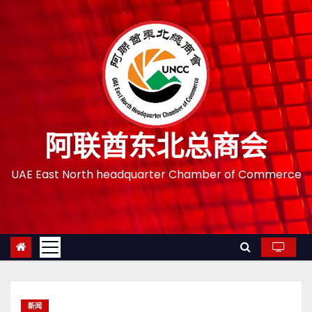
跳
至
内
容
阿联酋东北总商会
UAE East North headquarter Chamber of Commerce
新闻