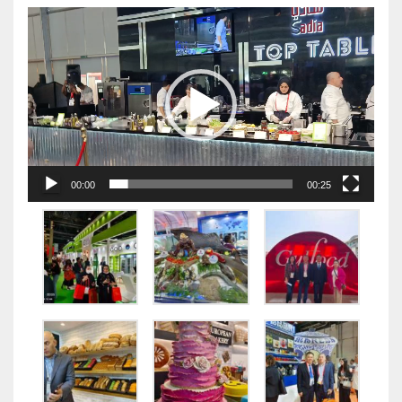
视
频
播
放
器
00:00
00:25