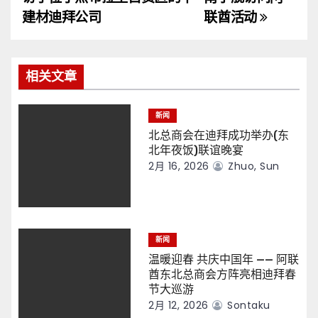
导
建材迪拜公司
联酋活动
航
相关文章
新闻
北总商会在迪拜成功举办(东
北年夜饭)联谊晚宴
2月 16, 2026
Zhuo, Sun
新闻
温暖迎春 共庆中国年 —— 阿联
酋东北总商会方阵亮相迪拜春
节大巡游
2月 12, 2026
Sontaku