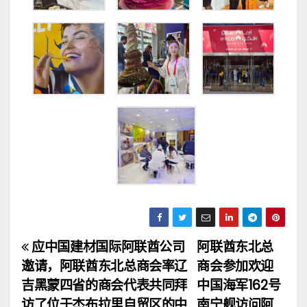
应中国建材国际阿联酋公司
阿联酋东北总
文
邀请，阿联酋东北总商会率辽
商会参加欢迎
章
吉黑蒙四省的商会代表共同拜
中国海军162号
访了位于杰布拉里自贸区的中
南宁舰访问阿