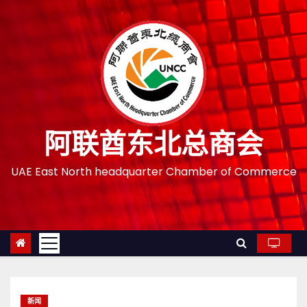
跳
至
内
容
阿联酋东北总商会
UAE East North headquarter Chamber of Commerce
新闻