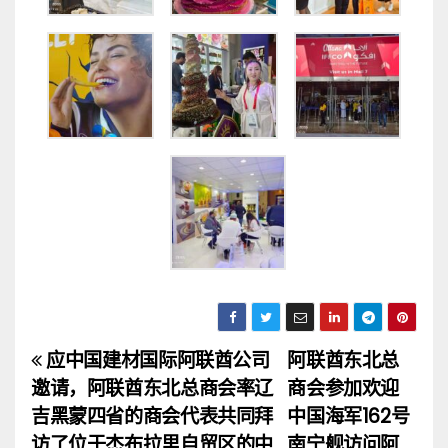
应中国建材国际阿联酋公司
阿联酋东北总
文
邀请，阿联酋东北总商会率辽
商会参加欢迎
章
吉黑蒙四省的商会代表共同拜
中国海军162号
访了位于杰布拉里自贸区的中
南宁舰访问阿