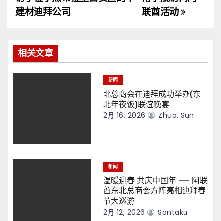
导
建材迪拜公司
联酋活动
航
相关文章
新闻
北总商会在迪拜成功举办(东
北年夜饭)联谊晚宴
2月 16, 2026
Zhuo, Sun
新闻
温暖迎春 共庆中国年 —— 阿联
酋东北总商会方阵亮相迪拜春
节大巡游
2月 12, 2026
Sontaku