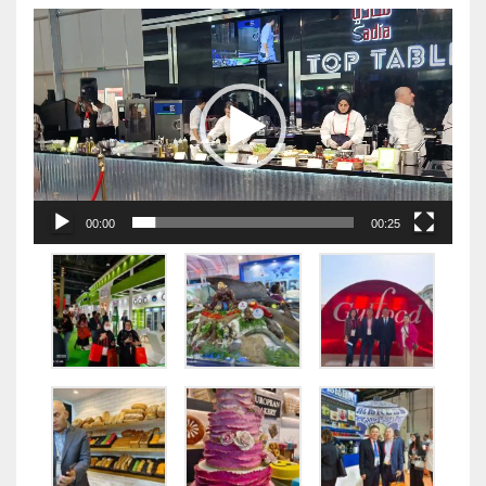
视
频
播
放
器
00:00
00:25