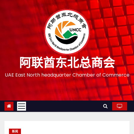
跳
至
内
容
阿联酋东北总商会
UAE East North headquarter Chamber of Commerce
新闻