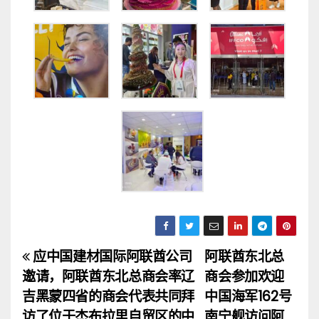
应中国建材国际阿联酋公司
阿联酋东北总
文
邀请，阿联酋东北总商会率辽
商会参加欢迎
章
吉黑蒙四省的商会代表共同拜
中国海军162号
访了位于杰布拉里自贸区的中
南宁舰访问阿