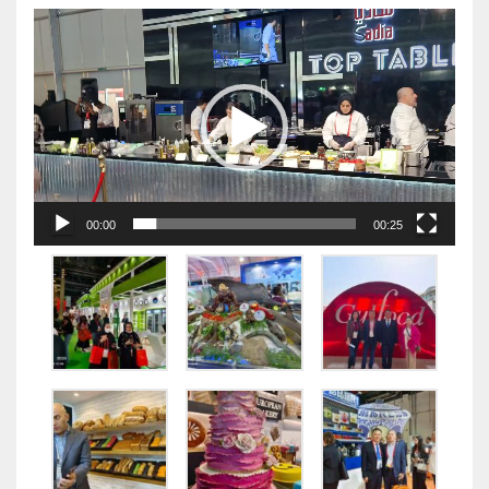
视
频
播
放
器
00:00
00:25