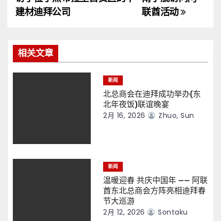
导
建材迪拜公司
联酋活动
航
相关文章
新闻
北总商会在迪拜成功举办(东
北年夜饭)联谊晚宴
2月 16, 2026
Zhuo, Sun
新闻
温暖迎春 共庆中国年 —— 阿联
酋东北总商会方阵亮相迪拜春
节大巡游
2月 12, 2026
Sontaku