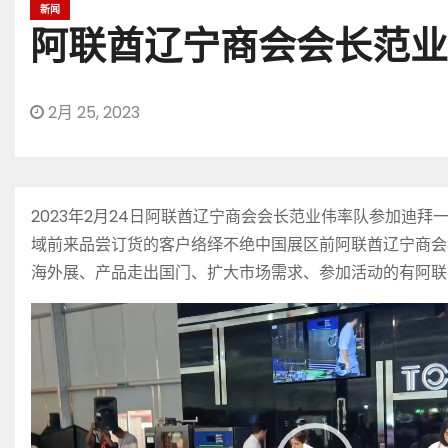
新闻
阿联酋辽宁商会会长范业
2月 25, 2023
2023年2月24日阿联酋辽宁商会会长范业伟率队参加
域前来品尝订货的客户络绎不绝中国展区前阿联酋辽宁商会
海外展、产品走出国门、扩大市场需求、参加活动的有阿联
视
频
播
放
器