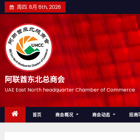
跳
周四. 8月 6th, 2026
至
内
容
阿联酋东北总商会
UAE East North headquarter Chamber of Commerce
首页
商会概况
商会动态
招商