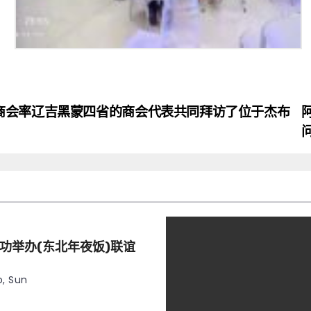
商会率辽吉黑蒙四省的商会代表共同拜访了位于杰布
功举办(东北年夜饭)联谊
, Sun