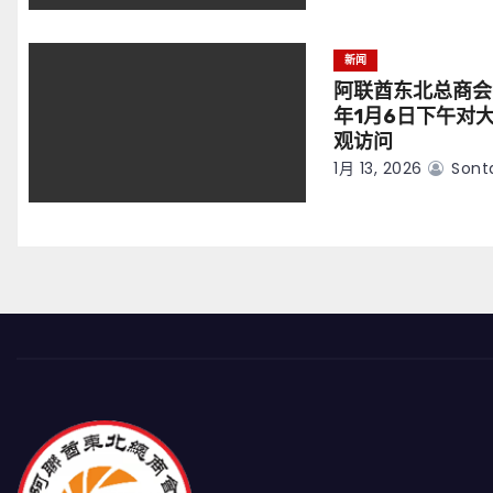
新闻
阿联酋东北总商会
年1月6日下午对
观访问
1月 13, 2026
Sont