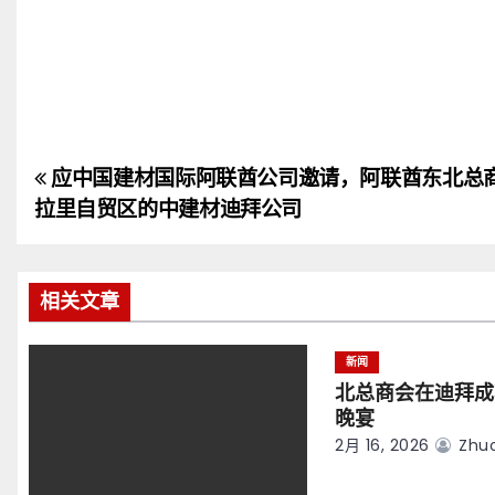
应中国建材国际阿联酋公司邀请，阿联酋东北总
文
拉里自贸区的中建材迪拜公司
章
导
相关文章
航
新闻
北总商会在迪拜成
晚宴
2月 16, 2026
Zhuo