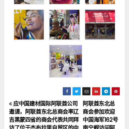
应中国建材国际阿联酋公司
阿联酋东北总
文
邀请，阿联酋东北总商会率辽
商会参加欢迎
章
吉黑蒙四省的商会代表共同拜
中国海军162号
访了位于杰布拉里自贸区的中
南宁舰访问阿