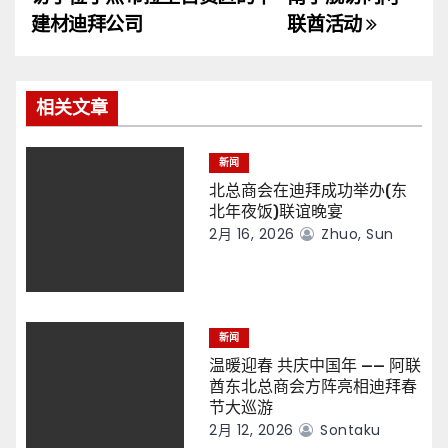
导
建材迪拜公司
联酋活动
航
相关文章
新闻
北总商会在迪拜成功举办(东
北年夜饭)联谊晚宴
2月 16, 2026
Zhuo, Sun
新闻
温暖迎春 共庆中国年 —— 阿联
酋东北总商会方阵亮相迪拜春
节大巡游
2月 12, 2026
Sontaku