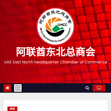
跳
至
内
容
阿联酋东北总商会
UAE East North headquarter Chamber of Commerce
新闻