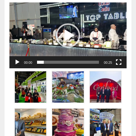
视
频
播
放
器
00:00
00:25