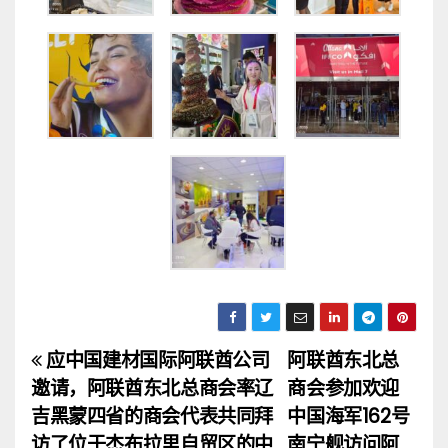
应中国建材国际阿联酋公司
阿联酋东北总
文
邀请，阿联酋东北总商会率辽
商会参加欢迎
章
吉黑蒙四省的商会代表共同拜
中国海军162号
访了位于杰布拉里自贸区的中
南宁舰访问阿