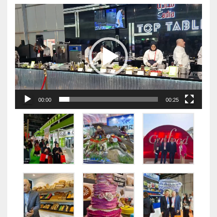
视
频
播
放
器
00:00
00:25