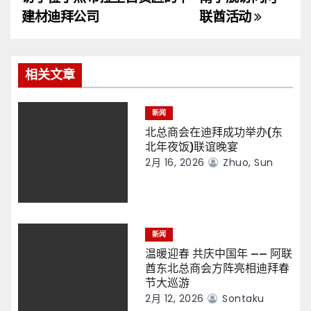
导
建材迪拜公司
联酋活动
航
相关文章
新闻
北总商会在迪拜成功举办(东
北年夜饭)联谊晚宴
2月 16, 2026
Zhuo, Sun
新闻
温暖迎春 共庆中国年 —— 阿联
酋东北总商会方阵亮相迪拜春
节大巡游
2月 12, 2026
Sontaku