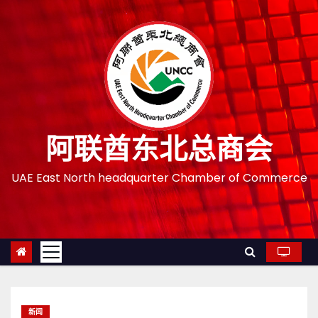
跳
至
内
容
阿联酋东北总商会
UAE East North headquarter Chamber of Commerce
新闻