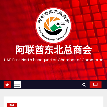
跳
至
内
容
阿联酋东北总商会
UAE East North headquarter Chamber of Commerce
新闻