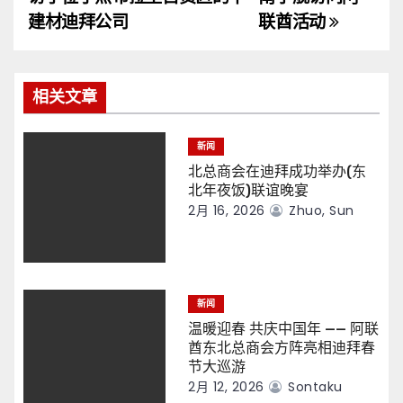
导
建材迪拜公司
联酋活动
航
相关文章
新闻
北总商会在迪拜成功举办(东
北年夜饭)联谊晚宴
2月 16, 2026
Zhuo, Sun
新闻
温暖迎春 共庆中国年 —— 阿联
酋东北总商会方阵亮相迪拜春
节大巡游
2月 12, 2026
Sontaku