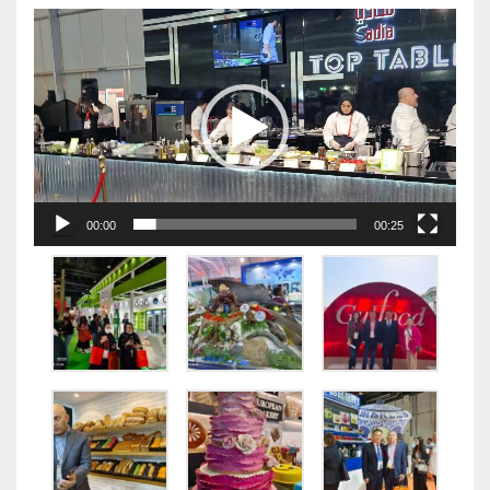
视
频
播
放
器
00:00
00:25