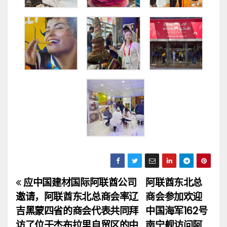
应中国建材国际阿联酋公司
阿联酋东北总
文
邀请，阿联酋东北总商会率辽
商会参加欢迎
章
吉黑蒙四省的商会代表共同拜
中国海军162号
访了位于杰布拉里自贸区的中
南宁舰访问阿