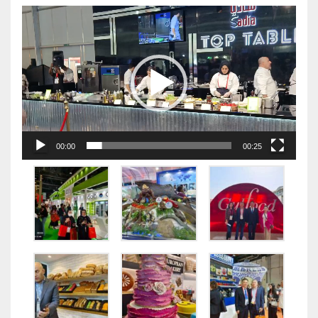
视
频
播
放
器
00:00
00:25