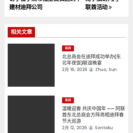
导
建材迪拜公司
联酋活动
航
相关文章
新闻
北总商会在迪拜成功举办(东
北年夜饭)联谊晚宴
2月 16, 2026
Zhuo, Sun
新闻
温暖迎春 共庆中国年 —— 阿联
酋东北总商会方阵亮相迪拜春
节大巡游
2月 12, 2026
Sontaku