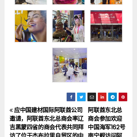
应中国建材国际阿联酋公司
阿联酋东北总
文
邀请，阿联酋东北总商会率辽
商会参加欢迎
章
吉黑蒙四省的商会代表共同拜
中国海军162号
访了位于杰布拉里自贸区的中
南宁舰访问阿