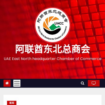
跳
至
内
容
阿联酋东北总商会
UAE East North headquarter Chamber of Commerce
新闻