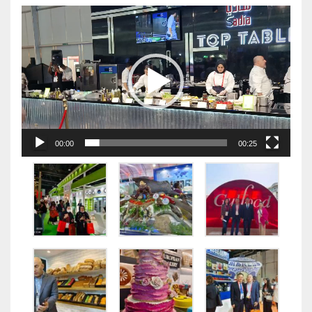
视
频
播
放
器
00:00
00:25