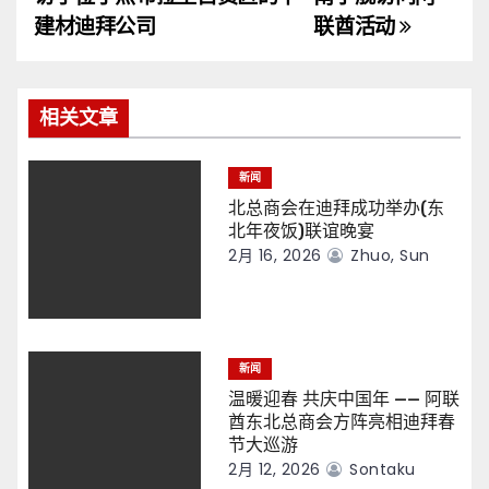
导
建材迪拜公司
联酋活动
航
相关文章
新闻
北总商会在迪拜成功举办(东
北年夜饭)联谊晚宴
2月 16, 2026
Zhuo, Sun
新闻
温暖迎春 共庆中国年 —— 阿联
酋东北总商会方阵亮相迪拜春
节大巡游
2月 12, 2026
Sontaku