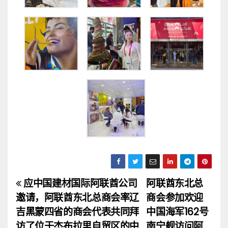
应中国建材国际阿联酋公司
阿联酋东北总
文
邀请，阿联酋东北总商会率辽
商会参加欢迎
章
吉黑蒙四省的商会代表共同拜
中国海军162号
访了位于杰布拉里自贸区的中
南宁舰访问阿