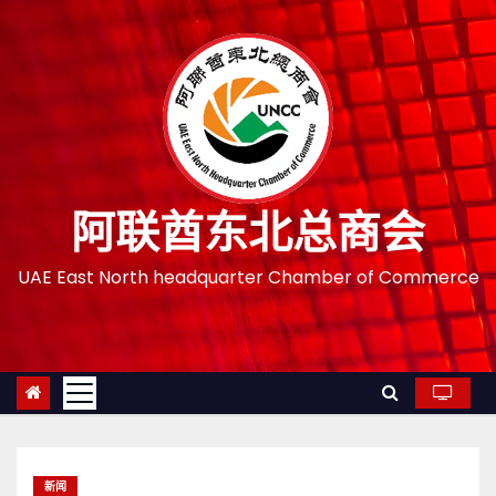
跳
至
内
容
阿联酋东北总商会
UAE East North headquarter Chamber of Commerce
新闻