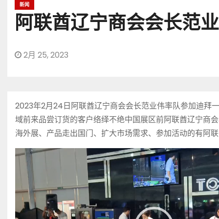
新闻
阿联酋辽宁商会会长范业
2月 25, 2023
2023年2月24日阿联酋辽宁商会会长范业伟率队参加
域前来品尝订货的客户络绎不绝中国展区前阿联酋辽宁商会
海外展、产品走出国门、扩大市场需求、参加活动的有阿联
视
频
播
放
器