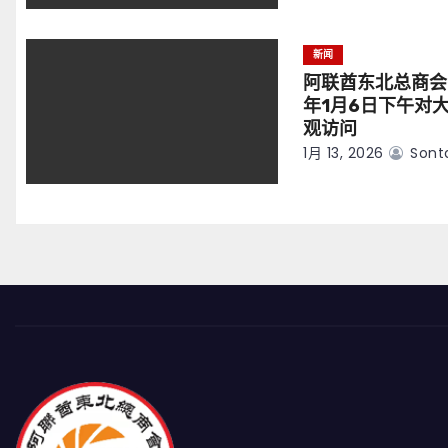
新闻
阿联酋东北总商会
年1月6日下午对
观访问
1月 13, 2026
Sont