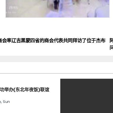
商会率辽吉黑蒙四省的商会代表共同拜访了位于杰布
功举办(东北年夜饭)联谊
, Sun