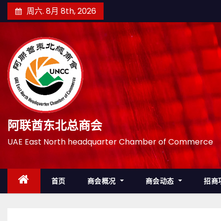
跳
周六. 8月 8th, 2026
至
内
容
阿联酋东北总商会
UAE East North headquarter Chamber of Commerce
首页
商会概况
商会动态
招商