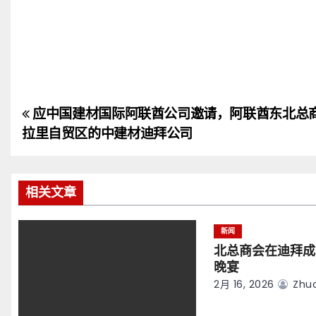
应中国建材国际阿联酋公司邀请，阿联酋东北总
文
拉里自贸区的中建材迪拜公司
章
导
相关文章
航
新闻
北总商会在迪拜成
晚宴
2月 16, 2026
Zhuo