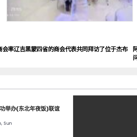
商会率辽吉黑蒙四省的商会代表共同拜访了位于杰布
功举办(东北年夜饭)联谊
, Sun