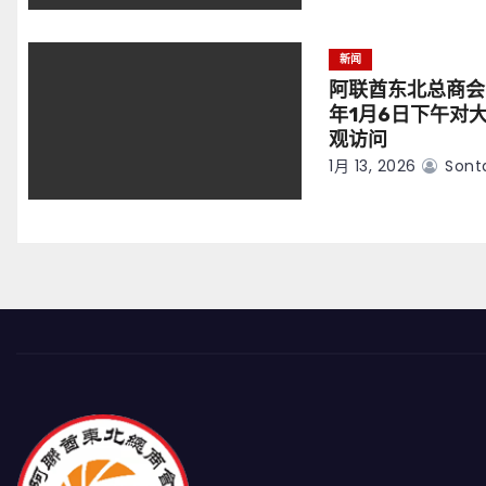
新闻
阿联酋东北总商会
年1月6日下午对
观访问
1月 13, 2026
Sont