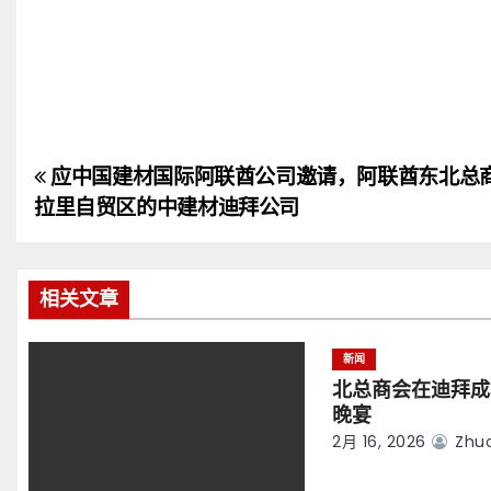
应中国建材国际阿联酋公司邀请，阿联酋东北总
文
拉里自贸区的中建材迪拜公司
章
导
相关文章
航
新闻
北总商会在迪拜成
晚宴
2月 16, 2026
Zhuo