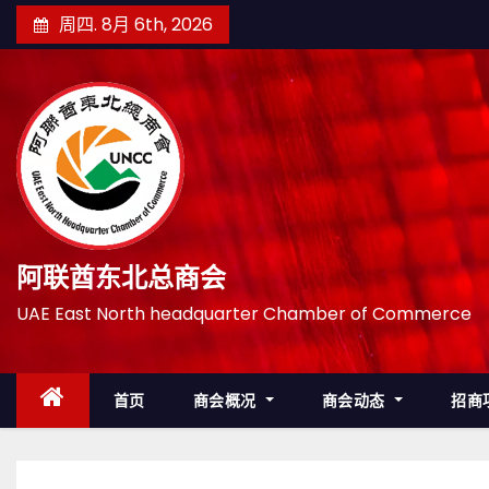
跳
周四. 8月 6th, 2026
至
内
容
阿联酋东北总商会
UAE East North headquarter Chamber of Commerce
首页
商会概况
商会动态
招商