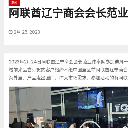
新闻
阿联酋辽宁商会会长范业
2月 25, 2023
2023年2月24日阿联酋辽宁商会会长范业伟率队参加
域前来品尝订货的客户络绎不绝中国展区前阿联酋辽宁商会
海外展、产品走出国门、扩大市场需求、参加活动的有阿联
视
频
播
放
器