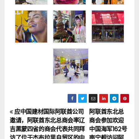
应中国建材国际阿联酋公司
阿联酋东北总
文
邀请，阿联酋东北总商会率辽
商会参加欢迎
章
吉黑蒙四省的商会代表共同拜
中国海军162号
访了位于杰布拉里自贸区的中
南宁舰访问阿