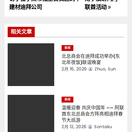
导
建材迪拜公司
联酋活动
航
相关文章
新闻
北总商会在迪拜成功举办(东
北年夜饭)联谊晚宴
2月 16, 2026
Zhuo, Sun
新闻
温暖迎春 共庆中国年 —— 阿联
酋东北总商会方阵亮相迪拜春
节大巡游
2月 12, 2026
Sontaku