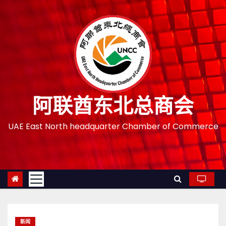
跳
至
内
容
阿联酋东北总商会
UAE East North headquarter Chamber of Commerce
新闻