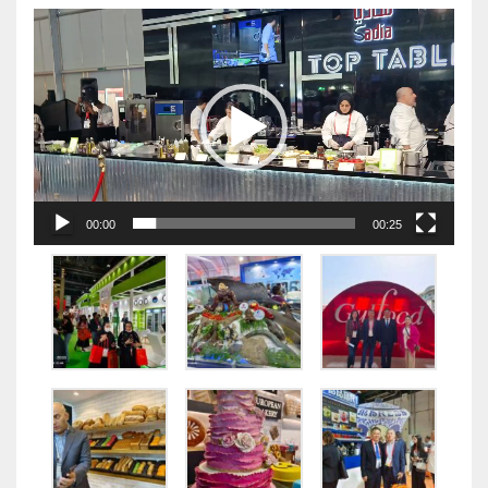
视
频
播
放
器
00:00
00:25