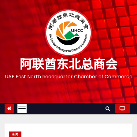
跳
至
内
容
阿联酋东北总商会
UAE East North headquarter Chamber of Commerce
新闻