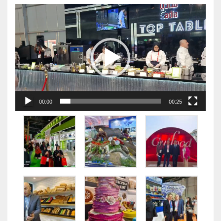
视
频
播
放
器
00:00
00:25