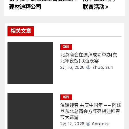
导
建材迪拜公司
联酋活动
航
相关文章
新闻
北总商会在迪拜成功举办(东
北年夜饭)联谊晚宴
2月 16, 2026
Zhuo, Sun
新闻
温暖迎春 共庆中国年 —— 阿联
酋东北总商会方阵亮相迪拜春
节大巡游
2月 12, 2026
Sontaku