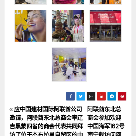
应中国建材国际阿联酋公司
阿联酋东北总
文
邀请，阿联酋东北总商会率辽
商会参加欢迎
章
吉黑蒙四省的商会代表共同拜
中国海军162号
访了位于杰布拉里自贸区的中
南宁舰访问阿