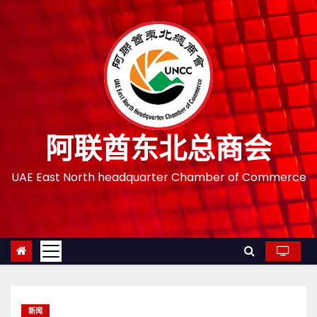
跳
至
内
容
阿联酋东北总商会
UAE East North headquarter Chamber of Commerce
新闻