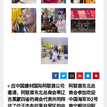
应中国建材国际阿联酋公司
阿联酋东北总
文
邀请，阿联酋东北总商会率辽
商会参加欢迎
章
吉黑蒙四省的商会代表共同拜
中国海军162号
访了位于杰布拉里自贸区的中
南宁舰访问阿