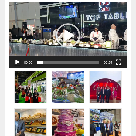
视
频
播
放
器
00:00
00:25