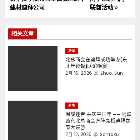
导
建材迪拜公司
联酋活动
航
相关文章
新闻
北总商会在迪拜成功举办(东
北年夜饭)联谊晚宴
2月 16, 2026
Zhuo, Sun
新闻
温暖迎春 共庆中国年 —— 阿联
酋东北总商会方阵亮相迪拜春
节大巡游
2月 12, 2026
Sontaku