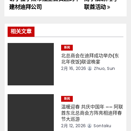
导
建材迪拜公司
联酋活动
航
相关文章
新闻
北总商会在迪拜成功举办(东
北年夜饭)联谊晚宴
2月 16, 2026
Zhuo, Sun
新闻
温暖迎春 共庆中国年 —— 阿联
酋东北总商会方阵亮相迪拜春
节大巡游
2月 12, 2026
Sontaku