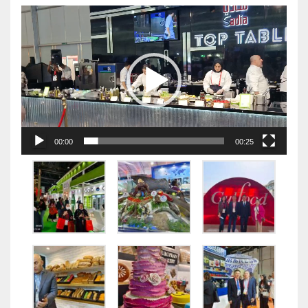
视
频
播
放
器
00:00
00:25