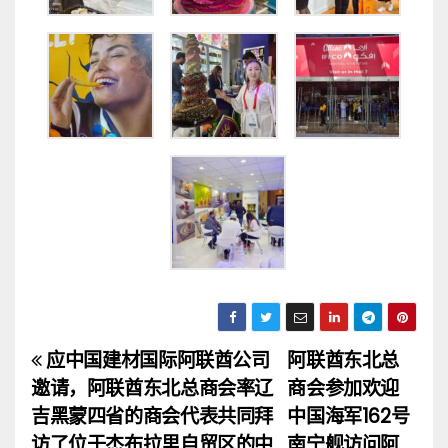
应中国建材国际阿联酋公司
阿联酋东北总
文
邀请，阿联酋东北总商会率辽
商会参加欢迎
章
吉黑蒙四省的商会代表共同拜
中国海军162号
访了位于杰布拉里自贸区的中
南宁舰访问阿