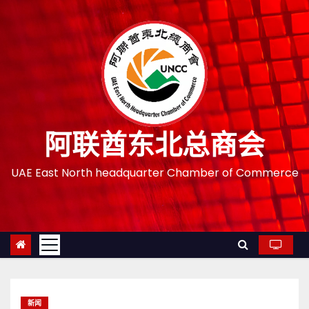
跳
至
内
容
阿联酋东北总商会
UAE East North headquarter Chamber of Commerce
新闻