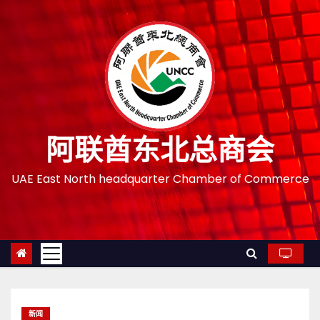
跳
至
内
容
阿联酋东北总商会
UAE East North headquarter Chamber of Commerce
新闻