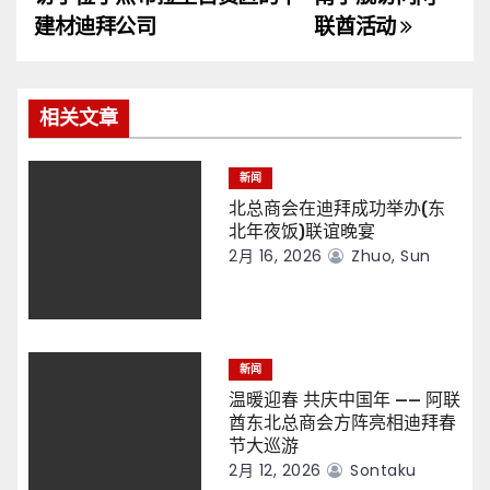
导
建材迪拜公司
联酋活动
航
相关文章
新闻
北总商会在迪拜成功举办(东
北年夜饭)联谊晚宴
2月 16, 2026
Zhuo, Sun
新闻
温暖迎春 共庆中国年 —— 阿联
酋东北总商会方阵亮相迪拜春
节大巡游
2月 12, 2026
Sontaku