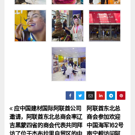
应中国建材国际阿联酋公司
阿联酋东北总
文
邀请，阿联酋东北总商会率辽
商会参加欢迎
章
吉黑蒙四省的商会代表共同拜
中国海军162号
访了位于杰布拉里自贸区的中
南宁舰访问阿