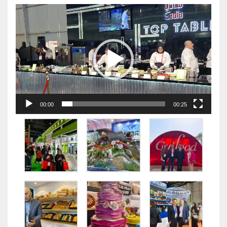
视
频
播
放
器
00:00
00:25