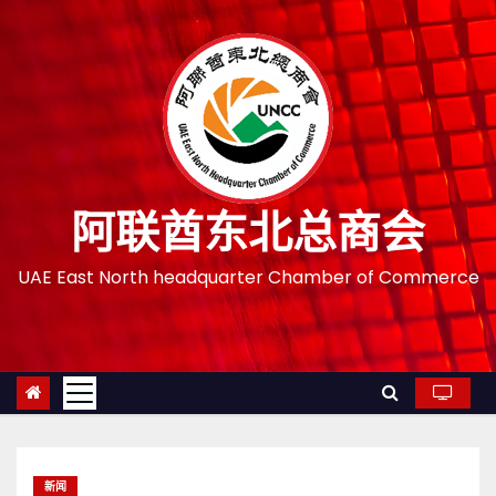
跳
至
内
容
阿联酋东北总商会
UAE East North headquarter Chamber of Commerce
新闻