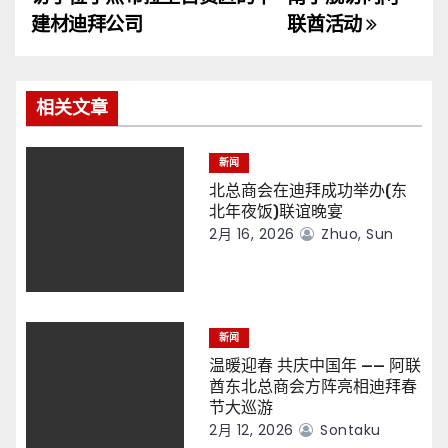
导
建材迪拜公司
联酋活动
航
相关文章
新闻
北总商会在迪拜成功举办(东
北年夜饭)联谊晚宴
2月 16, 2026
Zhuo, Sun
新闻
温暖迎春 共庆中国年 —— 阿联
酋东北总商会方阵亮相迪拜春
节大巡游
2月 12, 2026
Sontaku