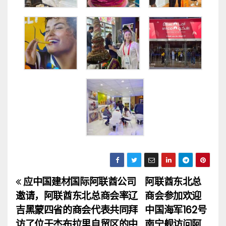
应中国建材国际阿联酋公司
阿联酋东北总
文
邀请，阿联酋东北总商会率辽
商会参加欢迎
章
吉黑蒙四省的商会代表共同拜
中国海军162号
访了位于杰布拉里自贸区的中
南宁舰访问阿