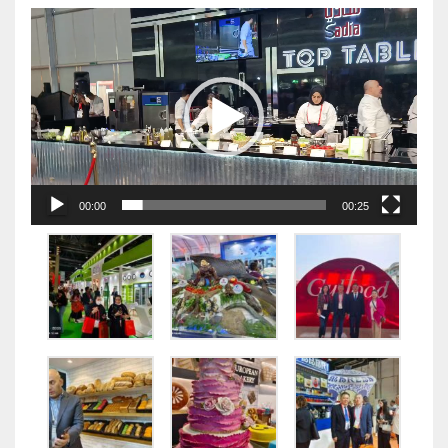
视
频
播
放
器
00:00
00:25