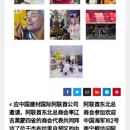
应中国建材国际阿联酋公司
阿联酋东北总
文
邀请，阿联酋东北总商会率辽
商会参加欢迎
章
吉黑蒙四省的商会代表共同拜
中国海军162号
访了位于杰布拉里自贸区的中
南宁舰访问阿