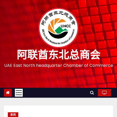
跳
至
内
容
阿联酋东北总商会
UAE East North headquarter Chamber of Commerce
新闻