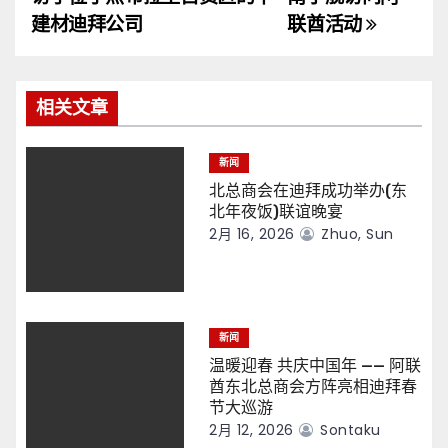
导
建材迪拜公司
联酋活动
航
相关文章
新闻
北总商会在迪拜成功举办(东
北年夜饭)联谊晚宴
2月 16, 2026
Zhuo, Sun
新闻
温暖迎春 共庆中国年 —— 阿联
酋东北总商会方阵亮相迪拜春
节大巡游
2月 12, 2026
Sontaku