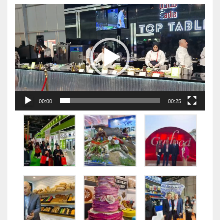
视
频
播
放
器
00:00
00:25