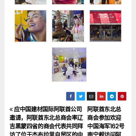
应中国建材国际阿联酋公司
阿联酋东北总
文
邀请，阿联酋东北总商会率辽
商会参加欢迎
章
吉黑蒙四省的商会代表共同拜
中国海军162号
访了位于杰布拉里自贸区的中
南宁舰访问阿