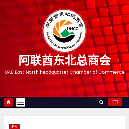
跳
至
内
容
阿联酋东北总商会
UAE East North headquarter Chamber of Commerce
新闻