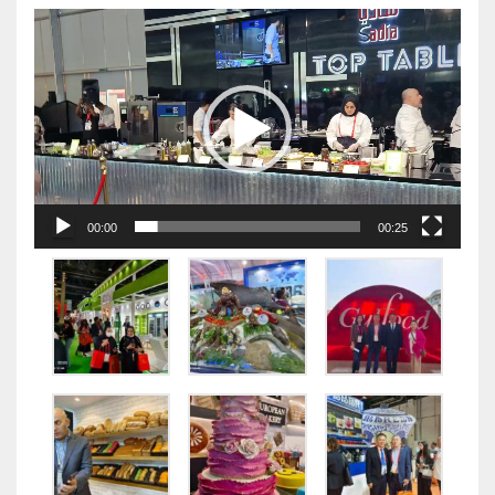
视
频
播
放
器
00:00
00:25