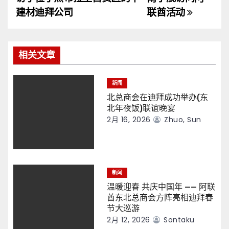
导
建材迪拜公司
联酋活动
航
相关文章
新闻
北总商会在迪拜成功举办(东
北年夜饭)联谊晚宴
2月 16, 2026
Zhuo, Sun
新闻
温暖迎春 共庆中国年 —— 阿联
酋东北总商会方阵亮相迪拜春
节大巡游
2月 12, 2026
Sontaku