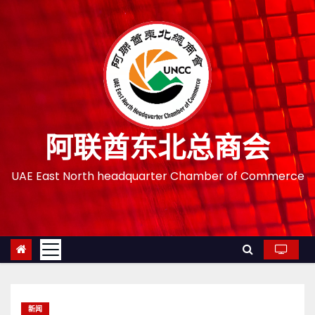
跳
至
内
容
阿联酋东北总商会
UAE East North headquarter Chamber of Commerce
新闻