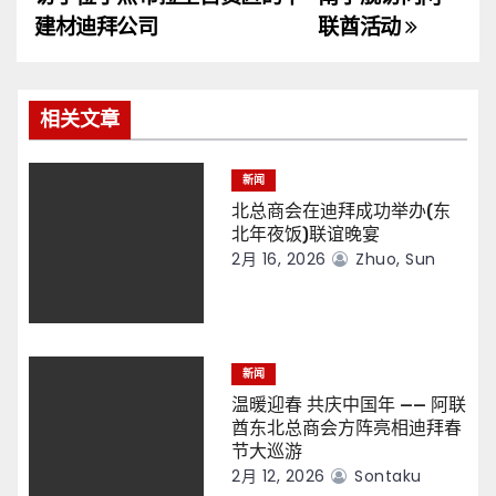
导
建材迪拜公司
联酋活动
航
相关文章
新闻
北总商会在迪拜成功举办(东
北年夜饭)联谊晚宴
2月 16, 2026
Zhuo, Sun
新闻
温暖迎春 共庆中国年 —— 阿联
酋东北总商会方阵亮相迪拜春
节大巡游
2月 12, 2026
Sontaku