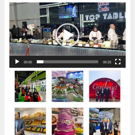
视
频
播
放
器
00:00
00:25