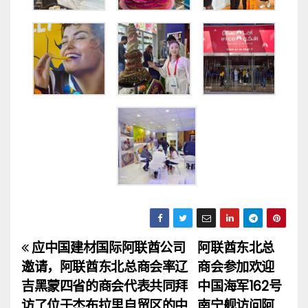
应中国建材国际阿联酋公司
阿联酋东北总
文
邀请，阿联酋东北总商会率辽
商会参加欢迎
章
吉黑蒙四省的商会代表共同拜
中国海军162号
访了位于杰布拉里自贸区的中
南宁舰访问阿