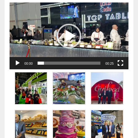
视
频
播
放
器
00:00
00:25