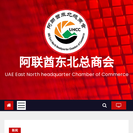
跳
至
内
容
阿联酋东北总商会
UAE East North headquarter Chamber of Commerce
新闻