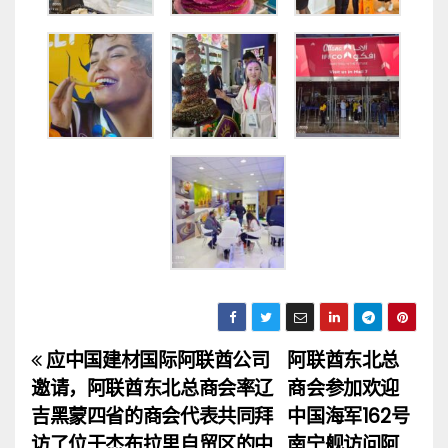
应中国建材国际阿联酋公司
阿联酋东北总
文
邀请，阿联酋东北总商会率辽
商会参加欢迎
章
吉黑蒙四省的商会代表共同拜
中国海军162号
访了位于杰布拉里自贸区的中
南宁舰访问阿