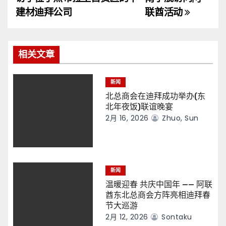
导
建材迪拜公司
联酋活动
航
相关文章
新闻
北总商会在迪拜成功举办(东
北年夜饭)联谊晚宴
2月 16, 2026
Zhuo, Sun
新闻
温暖迎春 共庆中国年 —— 阿联
酋东北总商会方阵亮相迪拜春
节大巡游
2月 12, 2026
Sontaku