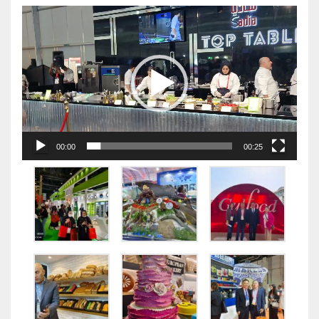
视
频
播
放
器
00:00
00:25