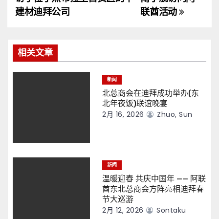
导
建材迪拜公司
联酋活动
航
相关文章
新闻
北总商会在迪拜成功举办(东
北年夜饭)联谊晚宴
2月 16, 2026
Zhuo, Sun
新闻
温暖迎春 共庆中国年 —— 阿联
酋东北总商会方阵亮相迪拜春
节大巡游
2月 12, 2026
Sontaku