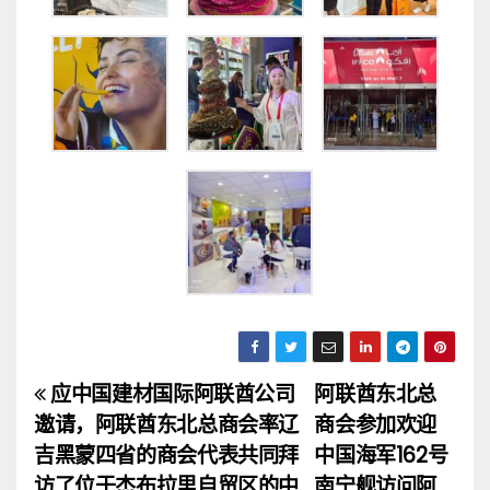
应中国建材国际阿联酋公司
阿联酋东北总
文
邀请，阿联酋东北总商会率辽
商会参加欢迎
章
吉黑蒙四省的商会代表共同拜
中国海军162号
访了位于杰布拉里自贸区的中
南宁舰访问阿