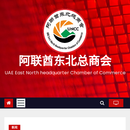
跳
至
内
容
阿联酋东北总商会
UAE East North headquarter Chamber of Commerce
新闻