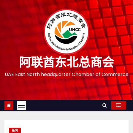
跳
至
内
容
阿联酋东北总商会
UAE East North headquarter Chamber of Commerce
新闻