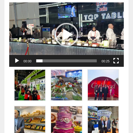
视
频
播
放
器
00:00
00:25