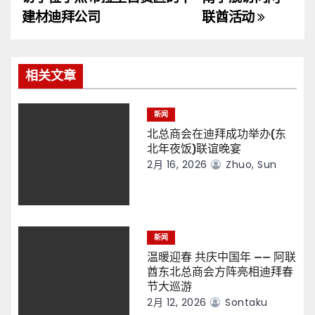
导
建材迪拜公司
联酋活动
航
相关文章
新闻
北总商会在迪拜成功举办(东
北年夜饭)联谊晚宴
2月 16, 2026
Zhuo, Sun
新闻
温暖迎春 共庆中国年 —— 阿联
酋东北总商会方阵亮相迪拜春
节大巡游
2月 12, 2026
Sontaku