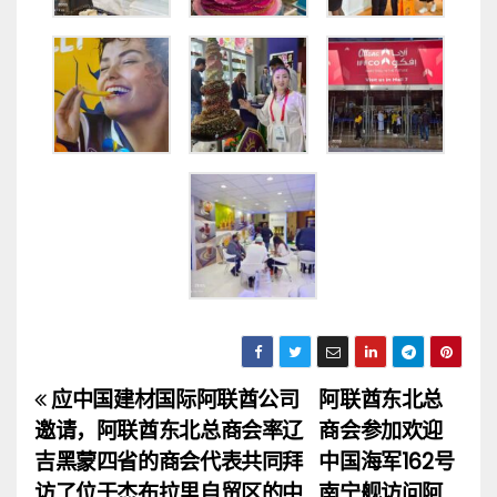
应中国建材国际阿联酋公司
阿联酋东北总
文
邀请，阿联酋东北总商会率辽
商会参加欢迎
章
吉黑蒙四省的商会代表共同拜
中国海军162号
访了位于杰布拉里自贸区的中
南宁舰访问阿