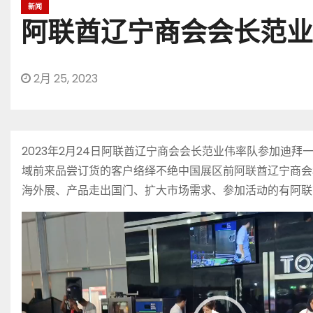
新闻
阿联酋辽宁商会会长范业
2月 25, 2023
2023年2月24日阿联酋辽宁商会会长范业伟率队参加
域前来品尝订货的客户络绎不绝中国展区前阿联酋辽宁商会
海外展、产品走出国门、扩大市场需求、参加活动的有阿联
视
频
播
放
器