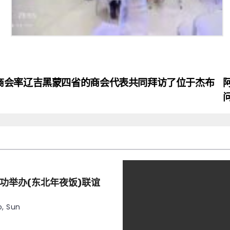
商会率辽吉黑蒙四省的商会代表共同拜访了位于杰布
功举办(东北年夜饭)联谊
, Sun