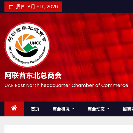
跳
周四. 8月 6th, 2026
至
内
容
阿联酋东北总商会
UAE East North headquarter Chamber of Commerce
首页
商会概况
商会动态
招商