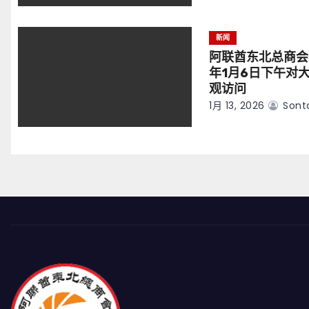
新闻
阿联酋东北总商会
年1月6日下午对
观访问
1月 13, 2026
Sont