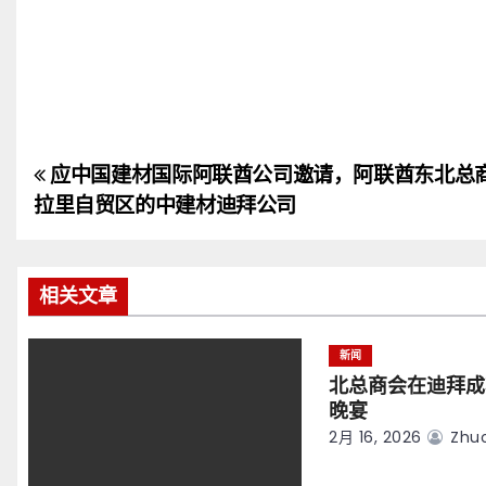
应中国建材国际阿联酋公司邀请，阿联酋东北总
文
拉里自贸区的中建材迪拜公司
章
导
相关文章
航
新闻
北总商会在迪拜成
晚宴
2月 16, 2026
Zhuo