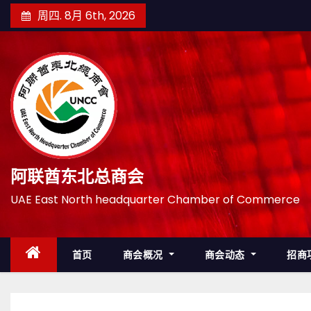
跳
周四. 8月 6th, 2026
至
内
容
阿联酋东北总商会
UAE East North headquarter Chamber of Commerce
首页
商会概况
商会动态
招商