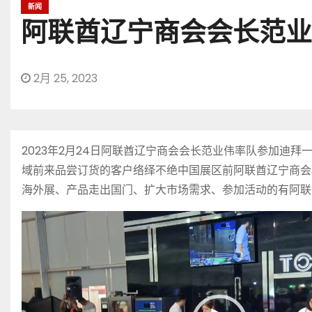
新闻
阿联酋辽宁商会会长范业
2月 25, 2023
2023年2月24日阿联酋辽宁商会会长范业伟率队参加
域前来品尝订货的客户络绎不绝中国展区前阿联酋辽宁商会
海外展、产品走出国门、扩大市场需求、参加活动的有阿联
视
频
播
放
器