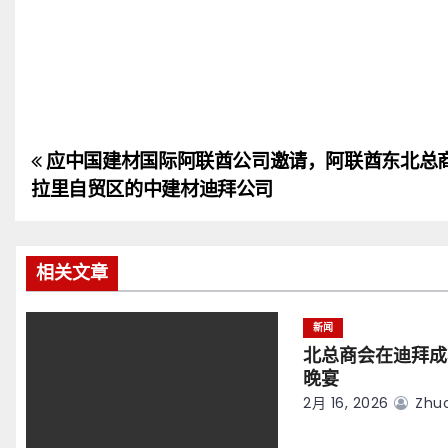
应中国建材国际阿联酋公司邀请，阿联酋东北总
文
拉里自贸区的中建材迪拜公司
章
导
相关文章
航
新闻
北总商会在迪拜成
晚宴
2月 16, 2026
Zhuo