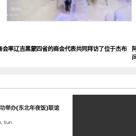
商会率辽吉黑蒙四省的商会代表共同拜访了位于杰布
功举办(东北年夜饭)联谊
, Sun