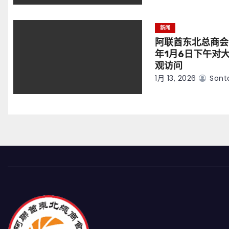
新闻
阿联酋东北总商会
年1月6日下午对
观访问
1月 13, 2026
Sont