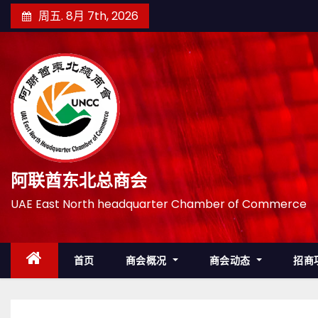
跳
周五. 8月 7th, 2026
至
内
容
阿联酋东北总商会
UAE East North headquarter Chamber of Commerce
首页
商会概况
商会动态
招商