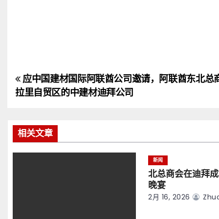
应中国建材国际阿联酋公司邀请，阿联酋东北总
文
拉里自贸区的中建材迪拜公司
章
导
相关文章
航
新闻
北总商会在迪拜成
晚宴
2月 16, 2026
Zhuo