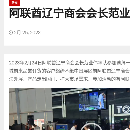
新闻
阿联酋辽宁商会会长范业
2月 25, 2023
2023年2月24日阿联酋辽宁商会会长范业伟率队参加
域前来品尝订货的客户络绎不绝中国展区前阿联酋辽宁商会
海外展、产品走出国门、扩大市场需求、参加活动的有阿联
视
频
播
放
器