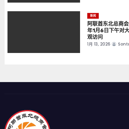
新闻
阿联酋东北总商会
年1月6日下午对
观访问
1月 13, 2026
Sont