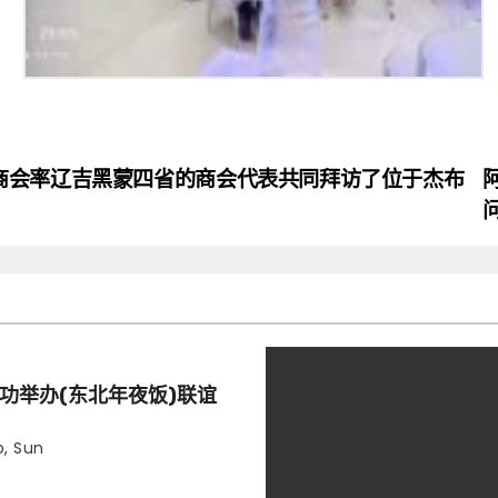
商会率辽吉黑蒙四省的商会代表共同拜访了位于杰布
功举办(东北年夜饭)联谊
, Sun