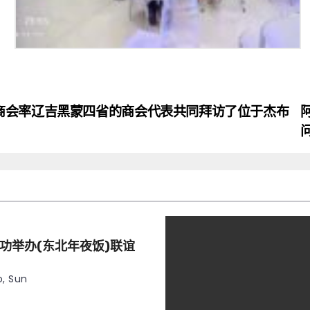
商会率辽吉黑蒙四省的商会代表共同拜访了位于杰布
功举办(东北年夜饭)联谊
, Sun