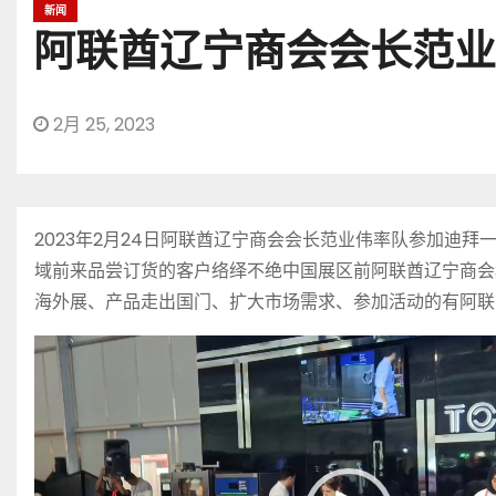
新闻
阿联酋辽宁商会会长范业
2月 25, 2023
2023年2月24日阿联酋辽宁商会会长范业伟率队参加
域前来品尝订货的客户络绎不绝中国展区前阿联酋辽宁商会
海外展、产品走出国门、扩大市场需求、参加活动的有阿联
视
频
播
放
器