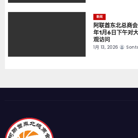
新闻
阿联酋东北总商会
年1月6日下午对
观访问
1月 13, 2026
Sont