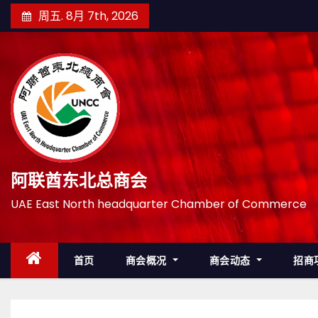
跳
周五. 8月 7th, 2026
至
内
容
阿联酋东北总商会
UAE East North headquarter Chamber of Commerce
首页
商会概况
商会动态
招商