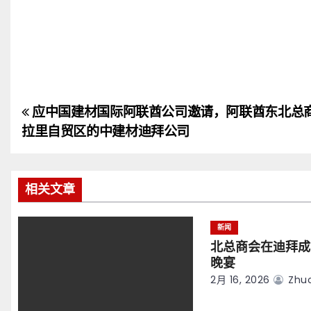
应中国建材国际阿联酋公司邀请，阿联酋东北总
文
拉里自贸区的中建材迪拜公司
章
导
相关文章
航
新闻
北总商会在迪拜成
晚宴
2月 16, 2026
Zhuo