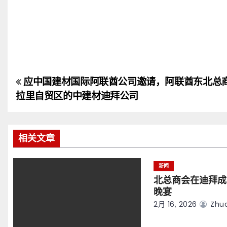
应中国建材国际阿联酋公司邀请，阿联酋东北总
文
拉里自贸区的中建材迪拜公司
章
导
相关文章
航
新闻
北总商会在迪拜成
晚宴
2月 16, 2026
Zhuo