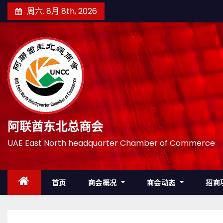
跳
周六. 8月 8th, 2026
至
内
容
阿联酋东北总商会
UAE East North headquarter Chamber of Commerce
首页
商会概况
商会动态
招商