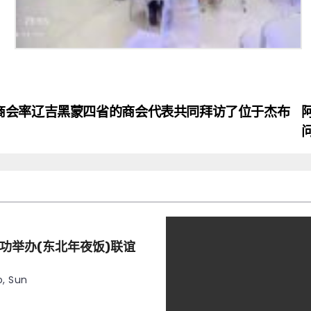
商会率辽吉黑蒙四省的商会代表共同拜访了位于杰布
功举办(东北年夜饭)联谊
, Sun