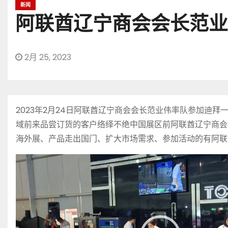
新闻
阿联酋辽宁商会会长范业
2月 25, 2023
2023年2月24日阿联酋辽宁商会会长范业伟率队参加
域前来品尝订货的客户络绎不绝中国展区前阿联酋辽宁商会
海外展、产品走出国门、扩大市场需求、参加活动的有阿联
视
频
播
放
器