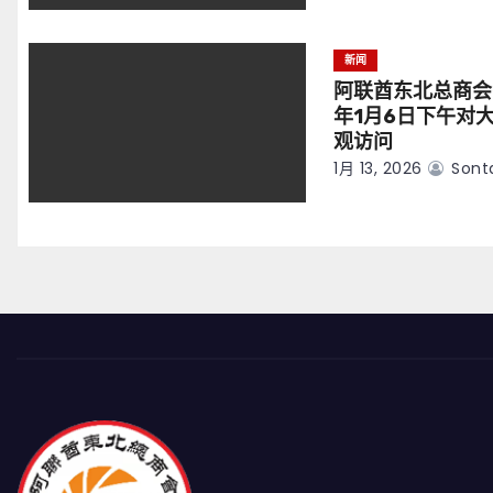
新闻
阿联酋东北总商会
年1月6日下午对
观访问
1月 13, 2026
Sont