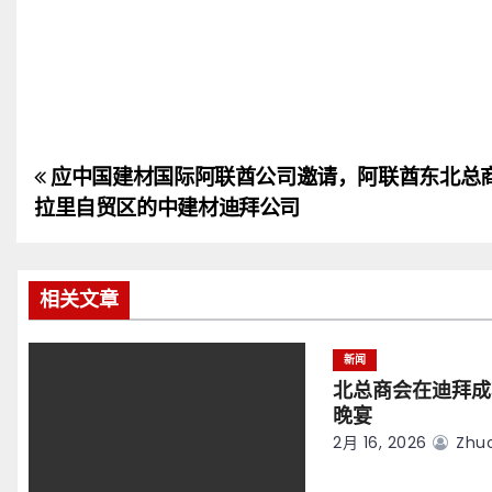
应中国建材国际阿联酋公司邀请，阿联酋东北总
文
拉里自贸区的中建材迪拜公司
章
导
相关文章
航
新闻
北总商会在迪拜成
晚宴
2月 16, 2026
Zhuo