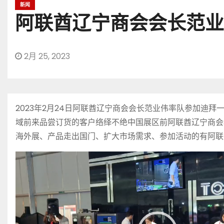
新闻
阿联酋辽宁商会会长范业
2月 25, 2023
2023年2月24日阿联酋辽宁商会会长范业伟率队参加
域前来品尝订货的客户络绎不绝中国展区前阿联酋辽宁商会
海外展、产品走出国门、扩大市场需求、参加活动的有阿联
视
频
播
放
器