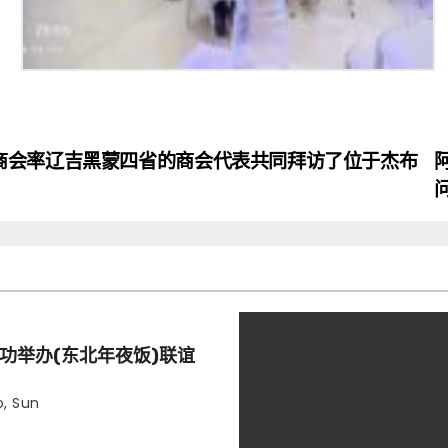
商会率辽吉黑蒙四省的商会代表共同拜访了位于杰布
功举办(东北年夜饭)联谊
, Sun