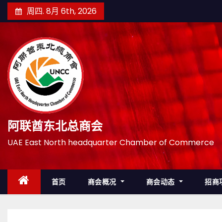
跳
周四. 8月 6th, 2026
至
内
容
阿联酋东北总商会
UAE East North headquarter Chamber of Commerce
首页
商会概况
商会动态
招商