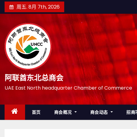
跳
周五. 8月 7th, 2026
至
内
容
阿联酋东北总商会
UAE East North headquarter Chamber of Commerce
首页
商会概况
商会动态
招商