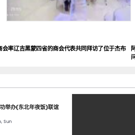
商会率辽吉黑蒙四省的商会代表共同拜访了位于杰布
功举办(东北年夜饭)联谊
, Sun