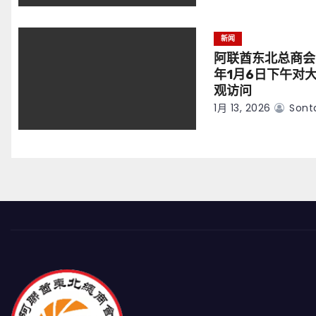
新闻
阿联酋东北总商会
年1月6日下午对
观访问
1月 13, 2026
Sont