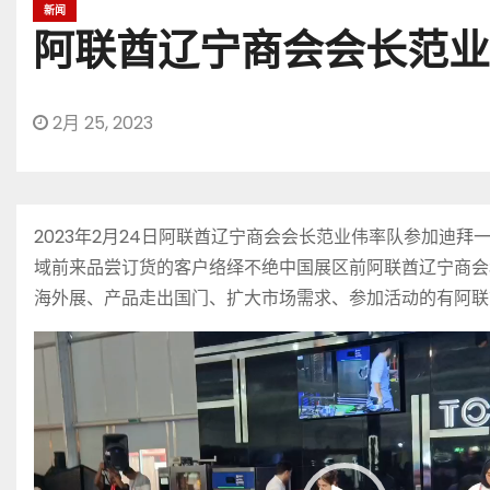
新闻
阿联酋辽宁商会会长范业
2月 25, 2023
2023年2月24日阿联酋辽宁商会会长范业伟率队参加
域前来品尝订货的客户络绎不绝中国展区前阿联酋辽宁商会
海外展、产品走出国门、扩大市场需求、参加活动的有阿联
视
频
播
放
器