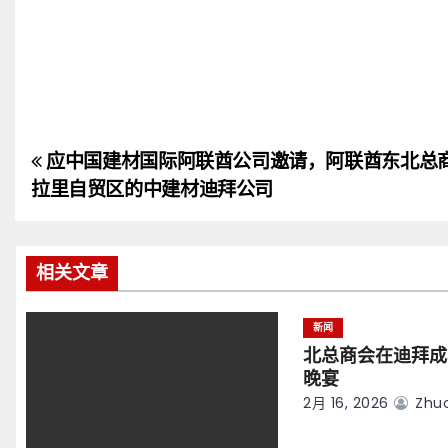
应中国建材国际阿联酋公司邀请，阿联酋东北总
文
拉里自贸区的中建材迪拜公司
章
导
相关文章
航
新闻
北总商会在迪拜成
晚宴
2月 16, 2026
Zhuo