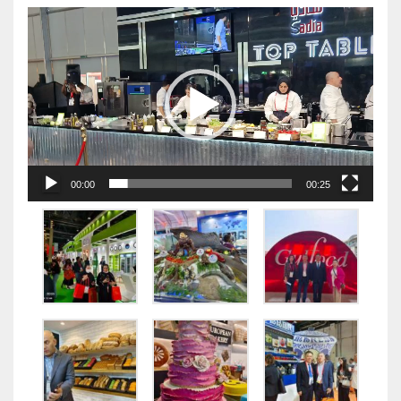
视
频
播
放
器
00:00
00:25