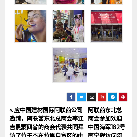
应中国建材国际阿联酋公司
阿联酋东北总
文
邀请，阿联酋东北总商会率辽
商会参加欢迎
章
吉黑蒙四省的商会代表共同拜
中国海军162号
访了位于杰布拉里自贸区的中
南宁舰访问阿