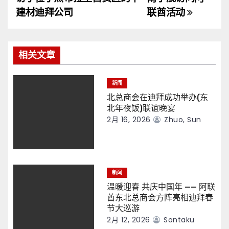
导
建材迪拜公司
联酋活动
航
相关文章
新闻
北总商会在迪拜成功举办(东
北年夜饭)联谊晚宴
2月 16, 2026
Zhuo, Sun
新闻
温暖迎春 共庆中国年 —— 阿联
酋东北总商会方阵亮相迪拜春
节大巡游
2月 12, 2026
Sontaku