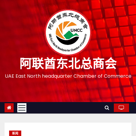
跳
至
内
容
阿联酋东北总商会
UAE East North headquarter Chamber of Commerce
新闻