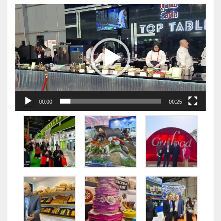
视
频
播
放
器
00:00
00:25