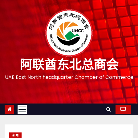
跳
至
内
容
阿联酋东北总商会
UAE East North headquarter Chamber of Commerce
新闻