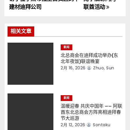
导
建材迪拜公司
联酋活动
航
相关文章
新闻
北总商会在迪拜成功举办(东
北年夜饭)联谊晚宴
2月 16, 2026
Zhuo, Sun
新闻
温暖迎春 共庆中国年 —— 阿联
酋东北总商会方阵亮相迪拜春
节大巡游
2月 12, 2026
Sontaku