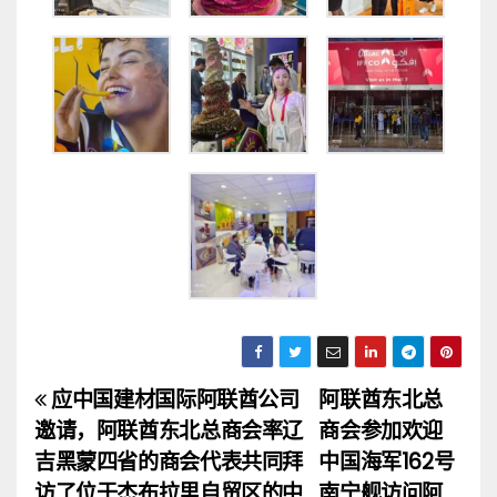
应中国建材国际阿联酋公司
阿联酋东北总
文
邀请，阿联酋东北总商会率辽
商会参加欢迎
章
吉黑蒙四省的商会代表共同拜
中国海军162号
访了位于杰布拉里自贸区的中
南宁舰访问阿