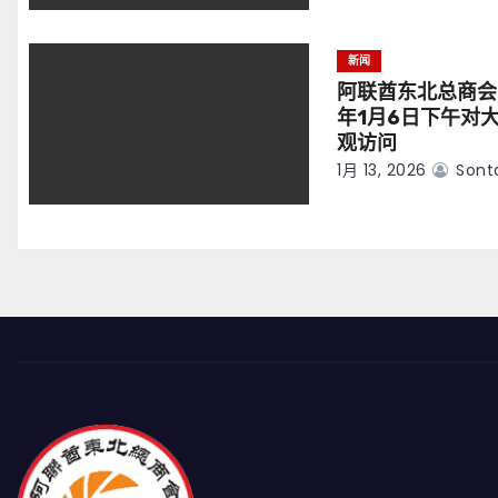
新闻
阿联酋东北总商会
年1月6日下午对
观访问
1月 13, 2026
Sont