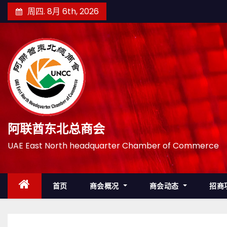
跳
周四. 8月 6th, 2026
至
内
容
阿联酋东北总商会
UAE East North headquarter Chamber of Commerce
首页
商会概况
商会动态
招商