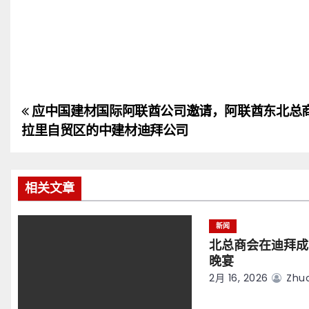
应中国建材国际阿联酋公司邀请，阿联酋东北总
文
拉里自贸区的中建材迪拜公司
章
导
相关文章
航
新闻
北总商会在迪拜成
晚宴
2月 16, 2026
Zhuo