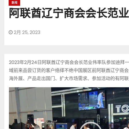
新闻
阿联酋辽宁商会会长范业
2月 25, 2023
2023年2月24日阿联酋辽宁商会会长范业伟率队参加
域前来品尝订货的客户络绎不绝中国展区前阿联酋辽宁商会
海外展、产品走出国门、扩大市场需求、参加活动的有阿联
视
频
播
放
器