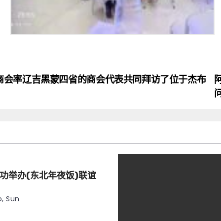
商会率辽吉黑蒙四省的商会代表共同拜访了位于杰布
功举办(东北年夜饭)联谊
, Sun