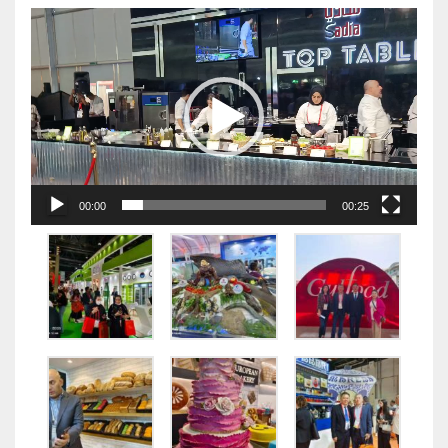
视
频
播
放
器
00:00
00:25