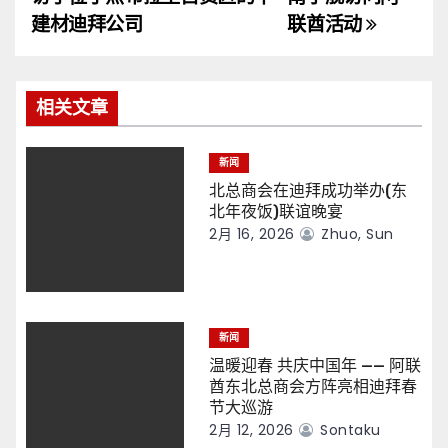
导
建材迪拜公司
联酋活动
航
相关文章
新闻
北总商会在迪拜成功举办(东
北年夜饭)联谊晚宴
2月 16, 2026
Zhuo, Sun
新闻
温暖迎春 共庆中国年 —— 阿联
酋东北总商会方阵亮相迪拜春
节大巡游
2月 12, 2026
Sontaku