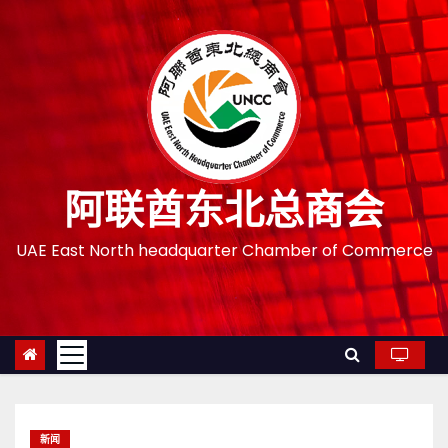
跳
至
内
容
阿联酋东北总商会
UAE East North headquarter Chamber of Commerce
新闻