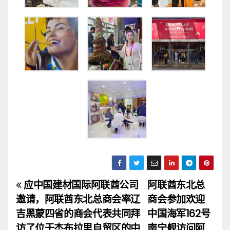
应中国建材国际阿联酋公司
阿联酋东北总
文
邀请，阿联酋东北总商会率辽
商会参加欢迎
章
吉黑蒙四省的商会代表共同拜
中国海军162号
访了位于杰布拉里自贸区的中
南宁舰访问阿