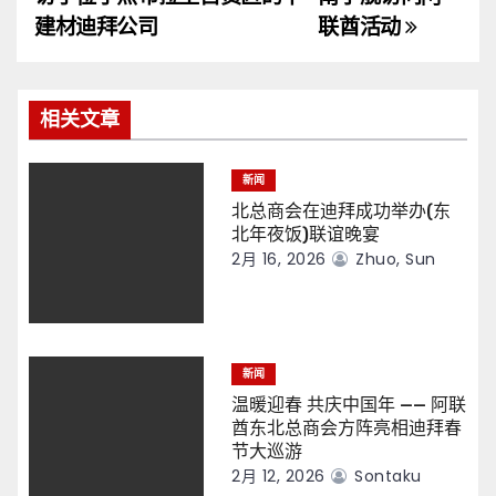
导
建材迪拜公司
联酋活动
航
相关文章
新闻
北总商会在迪拜成功举办(东
北年夜饭)联谊晚宴
2月 16, 2026
Zhuo, Sun
新闻
温暖迎春 共庆中国年 —— 阿联
酋东北总商会方阵亮相迪拜春
节大巡游
2月 12, 2026
Sontaku