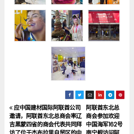
应中国建材国际阿联酋公司
阿联酋东北总
文
邀请，阿联酋东北总商会率辽
商会参加欢迎
章
吉黑蒙四省的商会代表共同拜
中国海军162号
访了位于杰布拉里自贸区的中
南宁舰访问阿