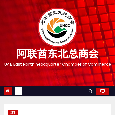
跳
至
内
容
阿联酋东北总商会
UAE East North headquarter Chamber of Commerce
新闻