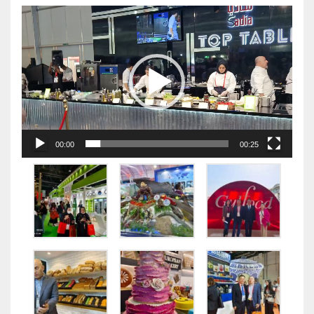
视
频
播
放
器
00:00
00:25