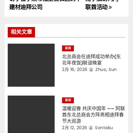
导
建材迪拜公司
联酋活动
航
相关文章
新闻
北总商会在迪拜成功举办(东
北年夜饭)联谊晚宴
2月 16, 2026
Zhuo, Sun
新闻
温暖迎春 共庆中国年 —— 阿联
酋东北总商会方阵亮相迪拜春
节大巡游
2月 12, 2026
Sontaku