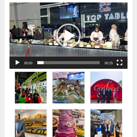
视
频
播
放
器
00:00
00:25