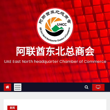
跳
至
内
容
阿联酋东北总商会
UAE East North headquarter Chamber of Commerce
新闻