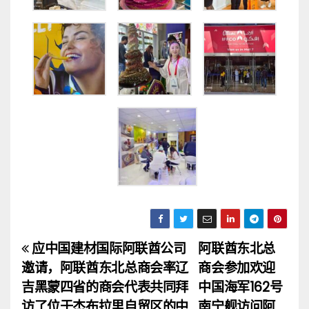
应中国建材国际阿联酋公司
阿联酋东北总
文
邀请，阿联酋东北总商会率辽
商会参加欢迎
章
吉黑蒙四省的商会代表共同拜
中国海军162号
访了位于杰布拉里自贸区的中
南宁舰访问阿